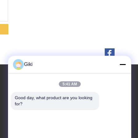
Giki
5:41 AM
контактные данные
Good day, what product are you looking 
for?
Suzhou Raidsant Technology
Co., Ltd.
Но. 3 дорога Zhenxing
средняя, городок Yangshe,
город Zhangjiagang,