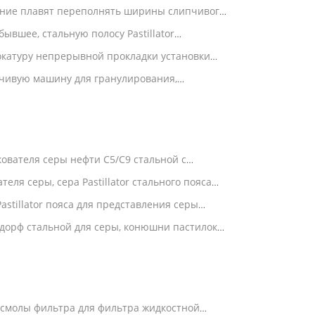
ение плавят переполнять ширины слипчивого
ывшее, стальную полосу Pastillator
хлаждая
вокатуру непрерывной прокладки установки
пчивую машину для гранулирования,
 непрерывную
ователя серы нефти C5/C9 стальной с
еля серы, сера Pastillator стального пояса
astillator пояса для представления серы
ванного
ндорф стальной для серы, конюшни пастилок
смолы фильтра для фильтра жидкостной