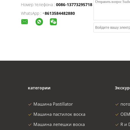
Номер телефона :
0086-13773295718
WhatsApp :
+
8613584482880
категории
Экскур
Машина Pastillator
пот
Машина пастилок воска
OEM
Машина лепешки воска
R и 