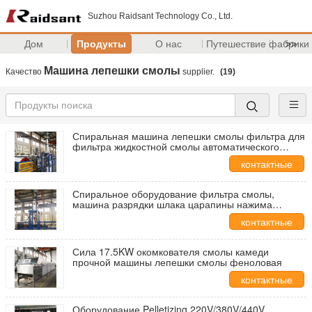
Suzhou Raidsant Technology Co., Ltd.
Дом
Продукты
О нас
Путешествие фабрики
>>
Машина лепешки смолы
Качество
supplier.
(19)
Спиральная машина лепешки смолы фильтра для
фильтра жидкостной смолы автоматического
промышленного
контактные
данные
Спиральное оборудование фильтра смолы,
машина разрядки шлака царапины нажима
фильтруя
контактные
данные
Сила 17.5KW окомкователя смолы камеди
прочной машины лепешки смолы феноловая
контактные
данные
Оборудование Pelletizing 220V/380V/440V,