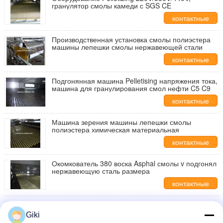
гранулятор смолы камеди с SGS CE
контактные
данные
Производственная установка смолы полиэстера
машины лепешки смолы нержавеющей стали
контактные
данные
Подгонянная машина Pelletising напряжения тока,
машина для гранулирования смол нефти C5 C9
контактные
данные
Машина зерения машины лепешки смолы
полиэстера химическая материальная
контактные
данные
Окомкователь 380 воска Asphal смолы v подгонял
нержавеющую сталь размера
контактные
данные
Смола Pelleitzer пояса нержавеющей стали
машины лепешки смолы высокой эффективности
Giki
вращая охлаждая