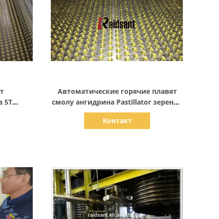
Показать детали
т
Автоматические горячие плавят
а 5T
смолу ангидрина Pastillator зерения
зиновое
слипчивую малеиновую
Контакт