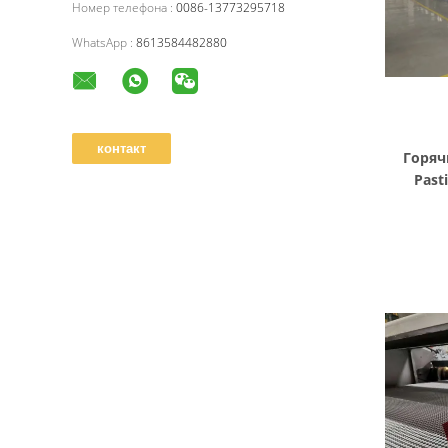
Номер телефона :
0086-13773295718
WhatsApp :
8613584482880
Горяч
Past
ангидр