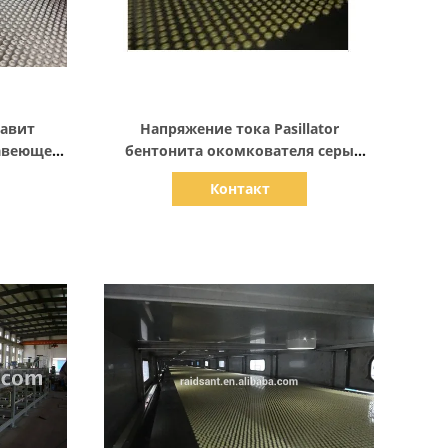
Показать детали
лавит
Напряжение тока Pasillator
авеющей
бентонита окомкователя серы
 зерения
гранулятора бентонита
Контакт
изготовленное на заказ