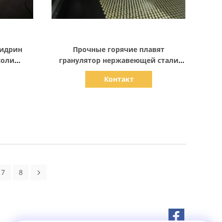
Показать детали
гидрин
Прочные горячие плавят
соли
гранулятор нержавеющей стали
легкого
окомкователя зерения резиновый
Контакт
вспомогательный
7
8