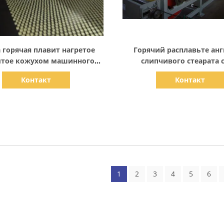
Показать детали
Показать детали
 горячая плавит нагретое
Горячий расплавьте ан
ытое кожухом машинного
слипчивого стеарата 
ования Pastillator зерения
установки гранулятора 
Контакт
Контакт
взрывозащищенное
Trimellitic
1
2
3
4
5
6