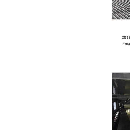
201
сл