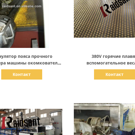
Показать детали
Показать детали
нулятор пояса прочного
380V горячие плавя
ра машины окомкователя
вспомогательное вес
еждународного доступный
окомкователя зерения ре
Контакт
Контакт
стальной
пластиковое