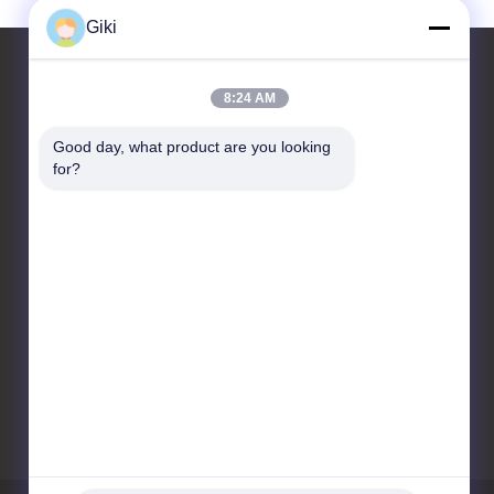
Giki
8:24 AM
контактные данные
Good day, what product are you looking 
for?
Suzhou Raidsant Technology
Co., Ltd.
Но. 3 дорога Zhenxing
средняя, городок Yangshe,
город Zhangjiagang,
провинция Цзянсу, Китай.
86-512-58699082
giki@raidsant.com