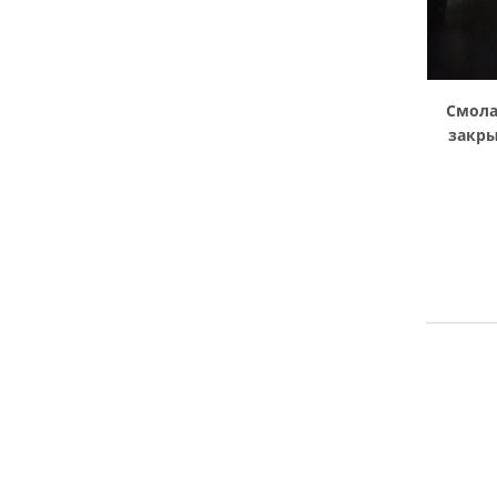
Смола
закр
оборуд