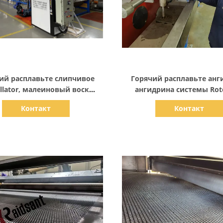
Показать детали
Показать детали
ий расплавьте слипчивое
Горячий расплавьте анг
illator, малеиновый воск
ангидрина системы Rot
ина делая машину прочный
вспомогательное малеи
Контакт
Контакт
Trimellitic пластико