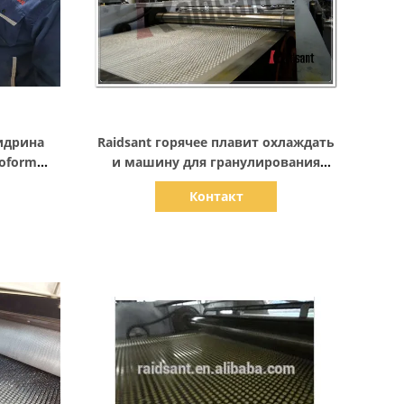
Показать детали
идрина
Raidsant горячее плавит охлаждать
oform
и машину для гранулирования
нового
стальной полосы гранулятора клея
Контакт
вое