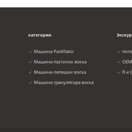
категории
Экскур
Машина Pastillator
пот
Машина пастилок воска
OEM
Машина лепешки воска
R и 
Машина гранулятора воска