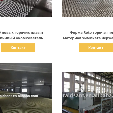
Показать детали
Показать детали
9 новых горячих плавят
Форма Roto горячая п
ипчивый окомкователь
материал химиката нерж
стали машины зерна клея
Контакт
Контакт