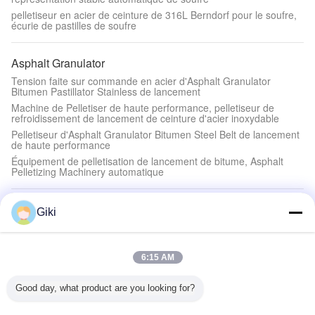
pelletiseur en acier de ceinture de 316L Berndorf pour le soufre,
écurie de pastilles de soufre
Asphalt Granulator
Tension faite sur commande en acier d'Asphalt Granulator
Bitumen Pastillator Stainless de lancement
Machine de Pelletiser de haute performance, pelletiseur de
refroidissement de lancement de ceinture d'acier inoxydable
Pelletiseur d'Asphalt Granulator Bitumen Steel Belt de lancement
de haute performance
Équipement de pelletisation de lancement de bitume, Asphalt
Pelletizing Machinery automatique
Machine de granule de résine
Giki
Machine en spirale de granule de résine de filtre pour le filtre
automatique de résine liquide industriel
Équipement en spirale de filtre de résine, machine de filtrage de
6:15 AM
décharge de scories de coup de racloir de poussée
Puissance phénolique 17.5KW de pelletiseur de résine de
Good day, what product are you looking for?
gomme de résine de machine durable de granule
Équipement de la pelletisation 220V/380V/440V, granulatoire de