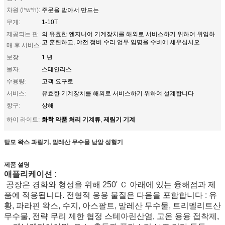
차원 (l*w*h):
주문을 받아서 만드는
무게:
1-10T
제공되는 판
의 유효한 엔지니어 기계장치를 해외로 서비스하기 위하여 위임하
고 훈련하고, 야전 정비 수리 업무 임명을 수비에 세우십시오
매 후 서비스:
보장:
1 년
물자:
스테인리스
수용량:
고객 요구로
서비스:
유효한 기계장치를 해외로 서비스하기 위하여 설계합니다
항구:
상해
화학 약품 처리 기계류
제림기 기계
하이 라이트:
,
탈모 왁스 과립기, 말레산 무수물 낟알 성형기
제품 설명
애플리케이션 :
공장은 경화와 형성을 위해 250' Ｃ 아래에 있는 융해점과 제
품에 적용됩니다. 전형적 응용 물질은 다음을 포함합니다 : 유
황, 파라핀 왁스, 수지, 아스팔트, 말레산 무수물, 트리멜리트산
무수물, 전략 무리 제한 협정 스테아린산염, 고온 용융 접착제,