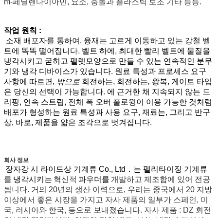
m-페닐렌다이아민, 요소, 충돌과 플라스틱 보조 기타 등등.
작업 원칙 :
소재 배포자를 통하여, 융재는 고르게 이동하고 있는 강철 벨
트에 똑똑 떨어집니다. 벨트 하에, 최대한 빨리 벨트에 물질을
냉각시키고 굳히고 펠렛모양으로 만들 수 있는 연속적인 분무
기와 냉각 디바이스가 있습니다. 원료 특성과 프로세스 요구
사항에 따르면,
밖으로
회전하는, 회전하는
,
왕복, 게이트 타입
은 당신의 선택이 가능합니다. 에 근거한 채 지속되지 않는 드
리핑, 연속 스트립, 전체 폭 오버 풀로윙이 이용 가능한 것처럼
배포가 형성하는 원료 특성과 사용 요구, 재료는, 그리고 반구
상, 바로, 제품을 얇은 조각으로 벗겨집니다.
회사 정보
장자강 시 라이드상 기계류 Co., Ltd．는 펠리타이징 기계류
를
냉각시키는
혁신적
파우더를
개발하고 제조함에 있어 전공
됩니다. 거의 20년의 생산 이력으로, 우리는 중국에서 20 지방
이상에서 좋은 시장을 가지고 자사 제품의 일부가 스페인, 미
국, 러시아와 한국, 등으로 보내졌습니다. 자사 제품 : DZ 회전