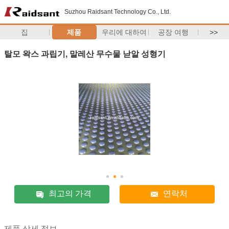
Suzhou Raidsant Technology Co., Ltd.
집
제품
우리에 대하여
공장 여행
>>
탈모 왁스 과립기, 말레산 무수물 낟알 성형기
최고의 가격
연락처
제품 상세 정보