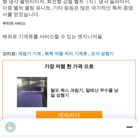
형 냉각 펠릿타이저, 회전형 강철 벨트（식）냉각 슬라이서,
이중 벨트 쿨링 유니트, 기타 등등은 많은 국가적인 특허 증명
서를 얻었습니다.
우리의 서비스
해외로 기계류를 서비스할 수 있는 엔지니어들
제림기 기계
화학 약품 처리 기계류
조각 성형기
꼬리표:
,
,
가장 저렴 한 가격 으로
탈모 왁스 과립기, 말레산 무수물 낟
알 성형기
계속하다
왁스 알약 기계
더 많은 것