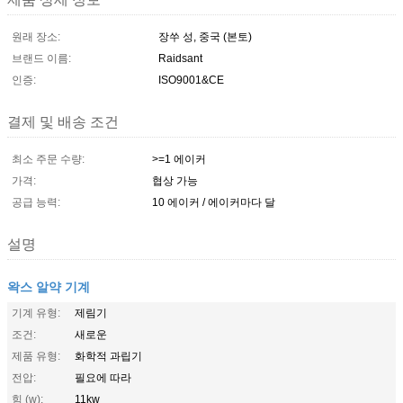
원래 장소:
장쑤 성, 중국 (본토)
브랜드 이름:
Raidsant
인증:
ISO9001&CE
결제 및 배송 조건
최소 주문 수량:
>=1 에이커
가격:
협상 가능
공급 능력:
10 에이커 / 에이커마다 달
설명
왁스 알약 기계
기계 유형:
제림기
조건:
새로운
제품 유형:
화학적 과립기
전압:
필요에 따라
힘 (w):
11kw