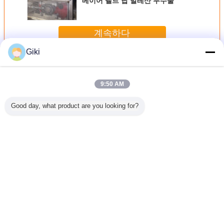
베이어 벨트 납 말레산 무수물
계속하다
Giki
왁스 알약 기계
더 많은 것
9:50 AM
Good day, what product are you looking for?
왁스 용융
화학 트리멜리트산
푸드 등급 수지 제
벌 납 알약 기계 고
펠릿타이
동 제림기
무수물을 위한 일
림기, 왁스 과립기
효율 용이한 작동
알약은 38
 무리 제
본 철강 벨트 납 알
화장용 파워
전압 220V 360V
제작된 전
 스테아린
약 기계
17.5KW 4800KG
시티 용이
염
을 기계
언어를 바꾸십시오
Korean
홈
|
우리에 대하여
|
연락주세요
|
사이트맵
|
Privacy Policy