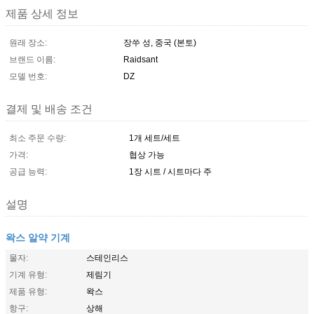
제품 상세 정보
원래 장소:
장쑤 성, 중국 (본토)
브랜드 이름:
Raidsant
모델 번호:
DZ
결제 및 배송 조건
최소 주문 수량:
1개 세트/세트
가격:
협상 가능
공급 능력:
1장 시트 / 시트마다 주
설명
왁스 알약 기계
물자:
스테인리스
기계 유형:
제림기
제품 유형:
왁스
항구:
상해