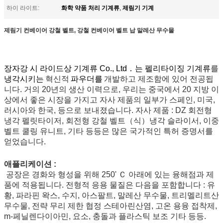
화학 약품 처리 기계류
제림기 기계
하이 라이트:
,
제림기 컨베이어 강철 벨트, 강철 컨베이어 벨트 납 말레산 무수물
장자강 시 라이드상 기계류 Co., Ltd．는 펠리타이징 기계류
를
냉각시키는
혁신적
파우더를
개발하고 제조함에 있어 전공됩
니다. 거의 20년의 생산 이력으로, 우리는 중국에서 20 지방 이
상에서 좋은 시장을 가지고 자사 제품의 일부가 스페인, 미국,
러시아와 한국, 등으로 보내졌습니다. 자사 제품 : DZ 회전형
냉각 펠릿타이저, 회전형 강철 벨트（식）냉각 슬라이서, 이중
벨트 쿨링 유니트, 기타 등등은 많은 국가적인 특허 증명서를
얻었습니다.
애플리케이션 :
공장은 경화와 형성을 위해 250' Ｃ 아래에 있는 융해점과 제
품에 적용됩니다. 전형적 응용 물질은 다음을 포함합니다 : 유
황, 파라핀 왁스, 수지, 아스팔트, 말레산 무수물, 트리멜리트산
무수물, 전략 무리 제한 협정 스테아린산염, 고온 용융 접착제,
m-페닐렌다이아민, 요소, 충돌과 플라스틱 보조 기타 등등.