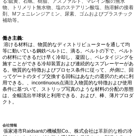
る:硫黄、石蝋、樹脂、アスファルト、マレイン酸の無水
物、トリメリト無水物、塩のステアリン酸塩、熱溶解の接着
剤、Mフェニレンジアミン、尿素、ゴムおよびプラスチック
補助等。
働き主義:
溶ける材料は、物質的なディストリビューターを通して均
等に動いている鋼鉄ベルトに、滴る。ベルトの下で、ベルト
の材料にできるだけ早く冷却し、凝固し、ペレタイジングを
施すことができる冷却装置および連続的なスプレーヤーがあ
る。物質的な特徴およびプロセス条件に従って、
外側に
、回
ってゲートのタイプ交換する回転はあなたの選択のために利
用できる。、incontinuous点滴注入物質的な特徴および使用
条件に基づいて、ストリップ写真のような材料の分配の形態
は、全幅流出半球状と利用できる、および、棒、薄片プロダ
クト。
会社情報
張家港市Raidsantの機械類Co.、株式会社は
革新的な
粉の冷