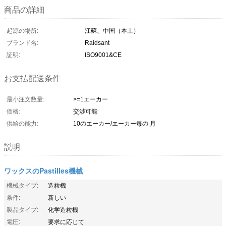
商品の詳細
起源の場所:
江蘇、中国（本土）
ブランド名:
Raidsant
証明:
ISO9001&CE
お支払配送条件
最小注文数量:
>=1エーカー
価格:
交渉可能
供給の能力:
10のエーカー/エーカー每の 月
説明
ワックスのPastilles機械
機械タイプ:
造粒機
条件:
新しい
製品タイプ:
化学造粒機
電圧:
要求に応じて