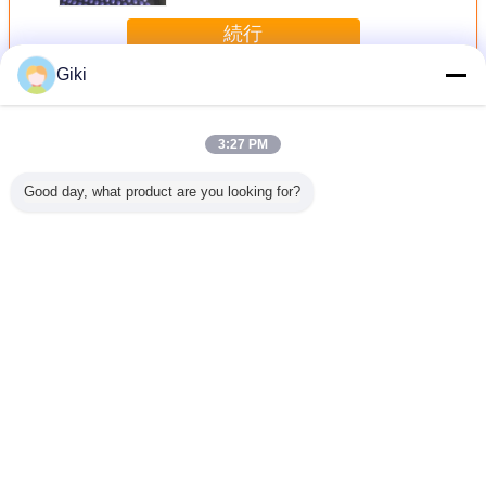
続行
Giki
ワックスのPastilles機械
多く
3:27 PM
Good day, what product are you looking for?
ルトの
石蝋の溶ける機
化学薬品のトリメ
食品等級の樹脂
ペレタイ
lerのワック
械、自動
リト無水物のため
Pastillatorのワッ
ックスのPas
illesは溶
Pastillator機械塩
の新日本製鐵ベル
クスの造粒機の化
機械380
を石蝋た
のステアリン酸塩
トのワックスの
粧品力17.5KW
容量の容
械で造る
を
Pastilles機械
4800KG
をカスタ
た
言語を変えて下さい
Japanese
ホーム
|
私達について
|
私達に連絡しなさい
|
地図
|
Privacy Policy
デスクトップの眺め