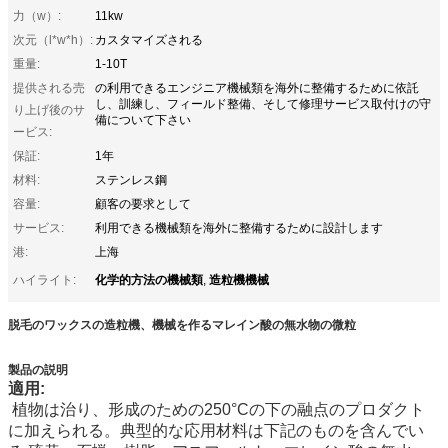
力（w）:
11kw
次元（l*w*h）:
カスタマイズされる
重量:
1-10T
提供される売
の利用できるエンジニア機械類を海外に整備するために依託
し、訓練し、フィールド整備、そして修理サービス取付けの守
り上げ後のサ
備について下さい
ービス:
保証:
1年
材料:
ステンレス鋼
容量:
顧客の要求として
サービス:
利用できる機械類を海外に整備するために設計します
港:
上海
化学的方法の機械類
造粒機機械
ハイライト:
,
脱毛のワックスの造粒機、機械を作るマレイン酸の無水物の微粒
製品の説明
適用:
植物は治り、形成のための250°Cの下の融点のプロダクト
に加えられる。典型的な応用材料は下記のものを含んでい