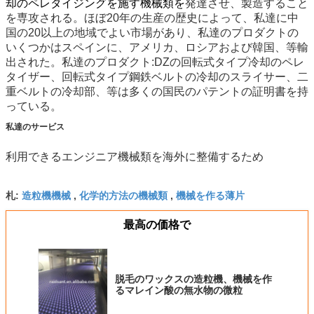
却のペレタイジングを施す機械類を
発達させ、製造すること
を専攻される。ほぼ20年の生産の歴史によって、私達に中
国の20以上の地域でよい市場があり、私達のプロダクトの
いくつかはスペインに、アメリカ、ロシアおよび韓国、等輸
出された。私達のプロダクト:DZの回転式タイプ冷却のペレ
タイザー、回転式タイプ鋼鉄ベルトの冷却のスライサー、二
重ベルトの冷却部、等は多くの国民のパテントの証明書を持
っている。
私達のサービス
利用できるエンジニア機械類を海外に整備するため
造粒機機械
化学的方法の機械類
機械を作る薄片
札:
,
,
最高の価格で
脱毛のワックスの造粒機、機械を作
るマレイン酸の無水物の微粒