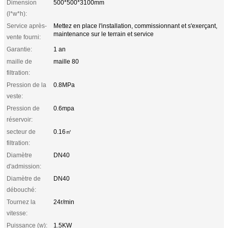
Dimension
500*500*3100mm
(l*w*h):
Service après-
Mettez en place l'installation, commissionnant et s'exerçant,
maintenance sur le terrain et service
vente fourni:
Garantie:
1 an
maille de
maille 80
filtration:
Pression de la
0.8MPa
veste:
Pression de
0.6mpa
réservoir:
secteur de
0.16㎡
filtration:
Diamètre
DN40
d'admission:
Diamètre de
DN40
débouché:
Tournez la
24r/min
vitesse:
Puissance (w):
1.5KW