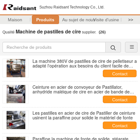
Suzhou Raidsant Technology Co., Ltd.
Maison
Produits
Au sujet de nous
Visite d'usine
>>
Machine de pastilles de cire
Qualité
supplier.
(26)
La machine 380V de pastilles de cire de pelletiseur a
adapté l'opération aux besoins du client facile de
capacité de tension
Contact
Ceinture en acier de convoyeur de Pastillator,
anhydride maléique de cire en acier de bande de
conveyeur
Contact
Les pastilles en acier de cire de Pastiller de ceinture
usinent la paraffine pour solide le matériel de fonte
Contact
Paraffine la machine de fonte de solide, stéarate