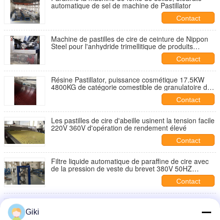
automatique de sel de machine de Pastillator
Contact
Machine de pastilles de cire de ceinture de Nippon
Steel pour l'anhydride trimellitique de produits
chimiques
Contact
Résine Pastillator, puissance cosmétique 17.5KW
4800KG de catégorie comestible de granulatoire de
cire
Contact
Les pastilles de cire d'abeille usinent la tension facile
220V 360V d'opération de rendement élevé
Contact
Filtre liquide automatique de paraffine de cire avec
de la pression de veste du brevet 380V 50HZ
0.8MPa
Contact
Les doubles pastilles en acier de cire de ceinture
usinent la résistance à la corrosion d'installation
Giki
facile