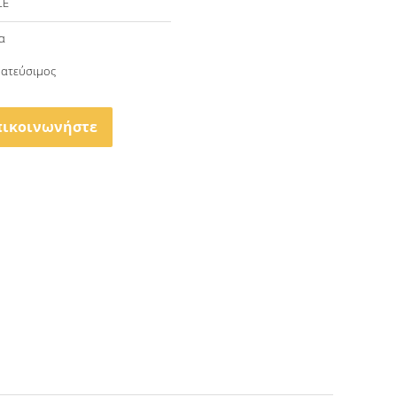
CE
α
ατεύσιμος
πικοινωνήστε