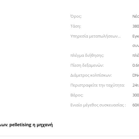
Όρος:
Νέ
Τάση:
380
Υπηρεσία μεταπωλήσεων
Εγκ
παρεχόμενη:
συν
πλέγμα διήθησης:
πλέ
Πίεση δεξαμενών:
0.
Διάμετρος κολπίσκων:
DN
Περιστραφείτε την ταχύτητα:
24r
Βάρος:
300
Ενιαίο μέγεθος συσκευασίας :
60X
λων
pelletising η μηχανή
,