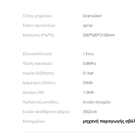
Τύπος μηχανών:
Granulator
Τύπος προϊόντων:
sprial
Διάσταση (l*w*h):
500*500*3100mm
Εξουσιοδότηση:
1 έτος
Πίεση σακακιών:
0.8MPa
τομέας διήθησης:
0.16㎡
Διάμετρος εξόδου:
DN40
Δύναμη (W):
1.5KW
Πωλώντας μονάδες:
Ενιαίο στοιχείο
Ενιαίο ακαθάριστο βάρος:
350,0 κλ
μηχανή παραγωγής σβό
Επισημαίνω: