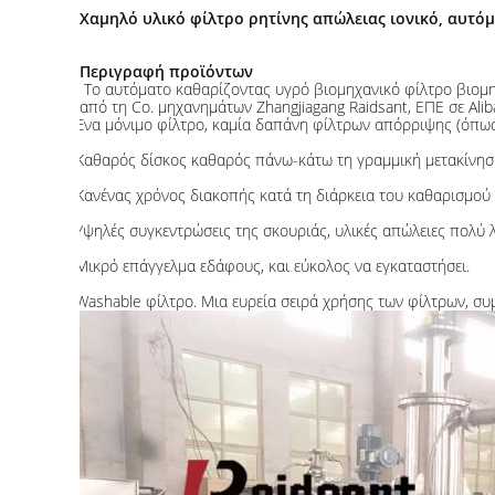
Χαμηλό υλικό φίλτρο ρητίνης απώλειας ιονικό, αυτόμ
Περιγραφή προϊόντων
Το αυτόματο καθαρίζοντας υγρό βιομηχανικό φίλτρο βιομηχα
από τη Co. μηχανημάτων Zhangjiagang Raidsant, ΕΠΕ σε Ali
Ένα μόνιμο φίλτρο, καμία δαπάνη φίλτρων απόρριψης (όπως ο
Καθαρός δίσκος καθαρός πάνω-κάτω τη γραμμική μετακίνηση
Κανένας χρόνος διακοπής κατά τη διάρκεια του καθαρισμού φ
Υψηλές συγκεντρώσεις της σκουριάς, υλικές απώλειες πολύ λ
Μικρό επάγγελμα εδάφους, και εύκολος να εγκαταστήσει.
Washable φίλτρο. Μια ευρεία σειρά χρήσης των φίλτρων, σ