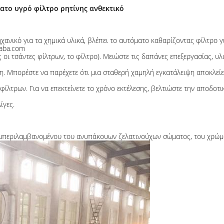
ατο υγρό φίλτρο ρητίνης ανθεκτικό
νικό για τα χημικά υλικά, βλέπει το αυτόματο καθαρίζοντας φίλτρο για
baba.com
ι τσάντες φίλτρων, το φίλτρο). Μειώστε τις δαπάνες επεξεργασίας, υλι
. Μπορέστε να παρέχετε ότι μια σταθερή χαμηλή εγκατάλειψη αποκλείε
ίλτρων. Για να επεκτείνετε το χρόνο εκτέλεσης, βελτιώστε την αποδοτι
ίγες.
υμπεριλαμβανομένου του ανυπάκουων ζελατινούχων σώματος, του χρώματ