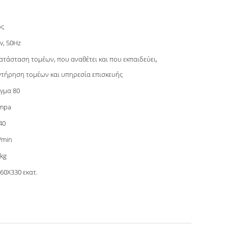
ος
v, 50Hz
ατάσταση τομέων, που αναθέτει και που εκπαιδεύει,
τήρηση τομέων και υπηρεσία επισκευής
γμα 80
6mpa
40
/min
kg
60X330 εκατ.