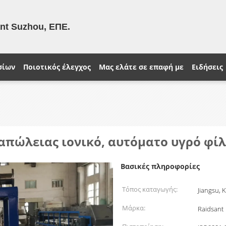
ant Suzhou, ΕΠΕ.
σίων
Ποιοτικός έλεγχος
Μας ελάτε σε επαφή με
Ειδήσεις
απώλειας ιονικό, αυτόματο υγρό φίλ
Βασικές πληροφορίες
Τόπος καταγωγής:
Jiangsu, 
Μάρκα:
Raidsant