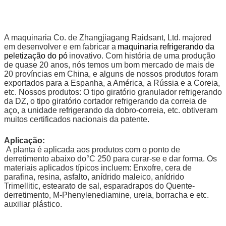
A maquinaria Co. de Zhangjiagang Raidsant, Ltd.
majored
em desenvolver e em fabricar a
maquinaria refrigerando da
peletização do pó
inovativo. Com história de uma produção
de quase 20 anos, nós temos um bom mercado de mais de
20 províncias em China, e alguns de nossos produtos foram
exportados para a Espanha, a América, a Rússia e a Coreia,
etc. Nossos produtos: O tipo giratório granulador refrigerando
da DZ, o tipo giratório cortador refrigerando da correia de
aço, a unidade refrigerando da dobro-correia, etc. obtiveram
muitos certificados nacionais da patente.
Aplicação:
A planta é aplicada aos produtos com o ponto de
derretimento abaixo do°C 250 para curar-se e dar forma. Os
materiais aplicados típicos incluem: Enxofre, cera de
parafina, resina, asfalto, anídrido maleico, anídrido
Trimellitic, estearato de sal, esparadrapos do Quente-
derretimento, M-Phenylenediamine, ureia, borracha e etc.
auxiliar plástico.