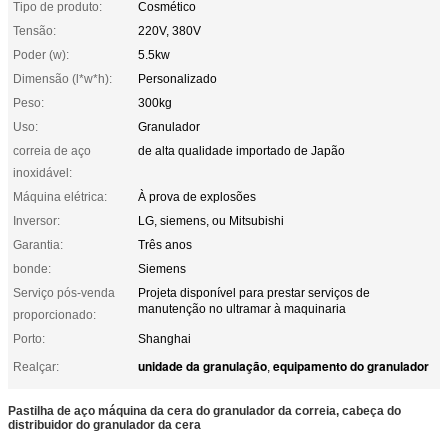
Tipo de produto:
Cosmético
Tensão:
220V, 380V
Poder (w):
5.5kw
Dimensão (l*w*h):
Personalizado
Peso:
300kg
Uso:
Granulador
correia de aço
de alta qualidade importado de Japão
inoxidável:
Máquina elétrica:
À prova de explosões
Inversor:
LG, siemens, ou Mitsubishi
Garantia:
Três anos
bonde:
Siemens
Serviço pós-venda
Projeta disponível para prestar serviços de
manutenção no ultramar à maquinaria
proporcionado:
Porto:
Shanghai
unidade da granulação
equipamento do granulador
Realçar:
,
Pastilha de aço máquina da cera do granulador da correia, cabeça do
distribuidor do granulador da cera