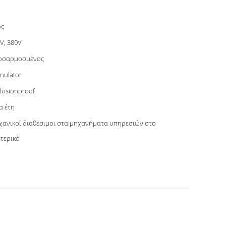
ος
V, 380V
οσαρμοσμένος
nulator
losionproof
α έτη
ανικοί διαθέσιμοι στα μηχανήματα υπηρεσιών στο
τερικό