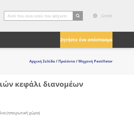
Greek
search
Ζητήστε ένα απόσπασμα
Αρχική Σελίδα
/
Προϊόντα
/
Μηχανή Pastillator
ριών κεφάλι διανομέων
Κίνα (ηπειρωτική χώρα)