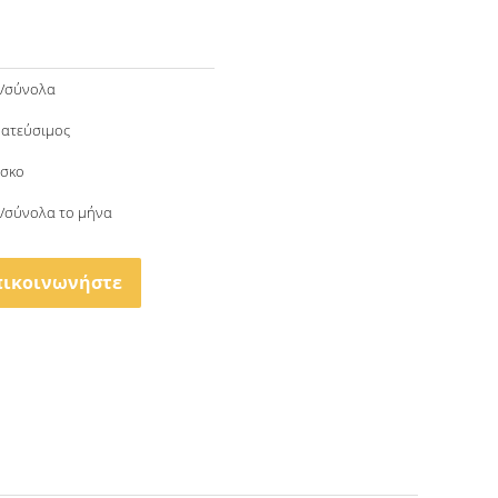
ο/σύνολα
ατεύσιμος
ίσκο
/σύνολα το μήνα
πικοινωνήστε