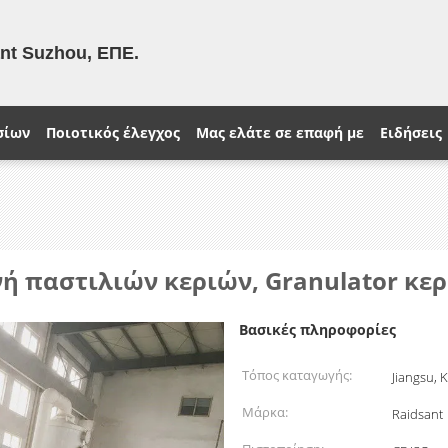
ant Suzhou, ΕΠΕ.
σίων
Ποιοτικός έλεγχος
Μας ελάτε σε επαφή με
Ειδήσεις
νή παστιλιών κεριών, Granulator κε
Βασικές πληροφορίες
Τόπος καταγωγής:
Jiangsu, 
Μάρκα:
Raidsant