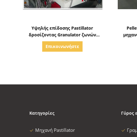
Δείξε λεπτομέρειες
Υψηλής επίδοσης Pastillator
Pell
δροσίζοντας Granulator ζωνών
μηχαν
ανοξείδωτου μηχανών
πρ
Επικοινωνήστε
περιστρεφόμενο
Κατηγορίες
Γύρος 
Μηχανή Pastillator
Γρα