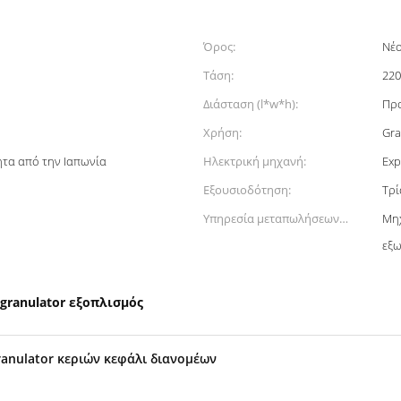
Όρος:
Νέ
Τάση:
220
Διάσταση (l*w*h):
Πρ
Χρήση:
Gra
ητα από την Ιαπωνία
Ηλεκτρική μηχανή:
Exp
Εξουσιοδότηση:
Τρί
Υπηρεσία μεταπωλήσεων
Μηχ
παρεχόμενη:
εξω
granulator εξοπλισμός
ranulator κεριών κεφάλι διανομέων