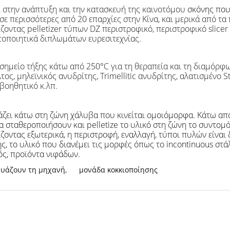
ι στην ανάπτυξη και την κατασκευή της καινοτόμου
σκόνης που 
ε περισσότερες από 20 επαρχίες στην Κίνα, και μερικά από τα 
σίζοντας pelletizer τύπων DZ περιστροφικό, περιστροφικό slic
τοποιητικά διπλωμάτων ευρεσιτεχνίας.
 σημείο τήξης κάτω από 250°C για τη θεραπεία και τη διαμόρ
ος, μηλεϊνικός ανυδρίτης, Trimellitic ανυδρίτης, αλατισμένο 
 βοηθητικό κ.λπ.
τάζει κάτω στη ζώνη χάλυβα που κινείται ομοιόμορφα. Κάτω απ
 σταθεροποιήσουν και pelletize το υλικό στη ζώνη το συντομό
ίζοντας
εξωτερικά
, η περιστροφή
,
εναλλαγή, τύποι πυλών είναι δ
, το υλικό που διανέμει τις μορφές όπως το incontinuous στάλ
ός, προϊόντα νιφάδων.
ευάζουν τη μηχανή
,
μονάδα κοκκιοποίησης