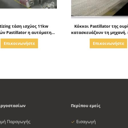
Δείξε λεπτομέρειες
Δείξε λεπτομέρειε
etizing τάση ισχύος 11kw
Κόκκοι Pastillator της ου
ών Pastillator η αυτόματη
κατασκευάζουν τη μηχανή, 
οσαρμοσμένη πλήρως
καθιστά τη μηχανή αυτ
Επικοινωνήστε
Επικοινωνήστε
εργοστασίων
Περίπου εμείς
μμή Παραγωγής
Εισαγωγή