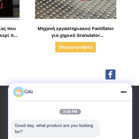
ς
Δείξε λεπτομέρειες
ρίας που
Μηχανή εργαστηριακού Pastillator
κερί που
για χημικό Granulator
όματη
explosionproof
Επικοινωνήστε
Giki
3:48 PM
επαφή
Good day, what product are you looking 
Suzhou Raidsant Technology
for?
Co., Ltd.