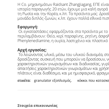
Η Co. μηχανημάτων Raidsant Zhangjiagang, ΕΠΕ
είνα
ιστορία παραγωγής 20 ετών, έχουμε μια καλή αγορά σ
τη Ρωσία και την Κορέα, κ.λπ. Τα προϊόντα μας: Δρο
μονάδα διπλός-ζωνών, κ.λπ. έχουν πολλά εθνικά πισ
Εφαρμογή:
Οι εγκαταστάσεις εφαρμόζονται στα προϊόντα με το
περιλαμβάνουν: Θείο, κερί παραφίνης, ρητίνη, άσφαλτ
Phenylenediamine, η ουρία, λαστιχένιο και πλαστικό
Αρχή εργασίας:
Το λειώνοντας υλικό, μέσω του υλικού διανομέα, σ
δροσίζοντας συσκευή που μπορούν να δροσίσουν, να
χαρακτηριστικών γνωρισμάτων και διαδικασίας, γυρ
απαιτήσεις χαρακτηριστικών γνωρισμάτων και χρήσης
πλάτους είναι διαθέσιμο, και με ημισφαιρικό, φραγμ
ετικέτα:
granulator εξοπλισμός
,
κόκκοι που κατασκ
Στοιχεία επικοινωνίας