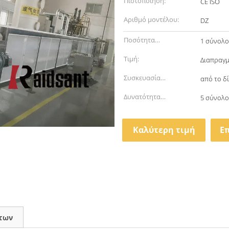
Πιστοποίηση:
CE ISO
Αριθμό μοντέλου:
DZ
Ποσότητα
1 σύνολ
παραγγελίας min:
Τιμή:
Διαπραγμ
Συσκευασία
από το δ
λεπτομέρειες:
Δυνατότητα
5 σύνολο
προσφοράς:
Καλύτερη τιμή
Ε
των