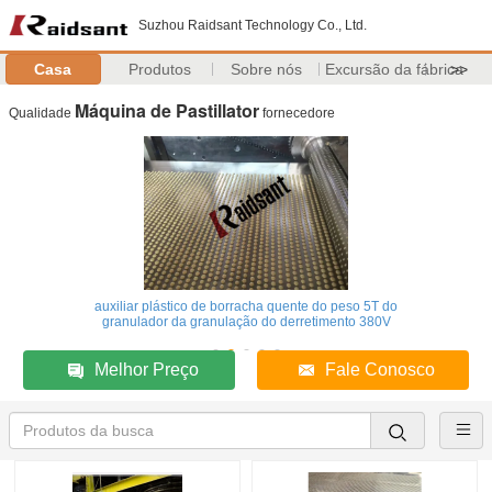
Suzhou Raidsant Technology Co., Ltd.
Casa
Produtos
Sobre nós
Excursão da fábrica
>>
Máquina de Pastillator
Qualidade
fornecedore
auxiliar plástico de borracha quente do peso 5T do
granulador da granulação do derretimento 380V
Melhor Preço
Fale Conosco