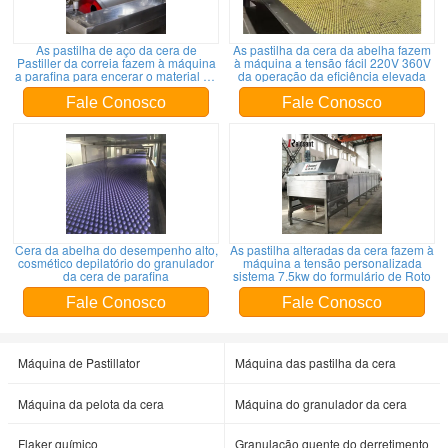
As pastilha de aço da cera de
As pastilha da cera da abelha fazem
Pastiller da correia fazem à máquina
à máquina a tensão fácil 220V 360V
a parafina para encerar o material de
da operação da eficiência elevada
derretimento
Fale Conosco
Fale Conosco
Cera da abelha do desempenho alto,
As pastilha alteradas da cera fazem à
cosmético depilatório do granulador
máquina a tensão personalizada
da cera de parafina
sistema 7.5kw do formulário de Roto
Fale Conosco
Fale Conosco
Máquina de Pastillator
Máquina das pastilha da cera
Máquina da pelota da cera
Máquina do granulador da cera
Flaker químico
Granulação quente do derretimento