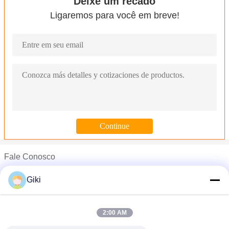
Deixe um recado
Ligaremos para você em breve!
Fale Conosco
Mr. Giki
Giki
Telefone :
0086-512-58699082
2:00 AM
Da fita de aço quente do granulador da colagem do derretiment