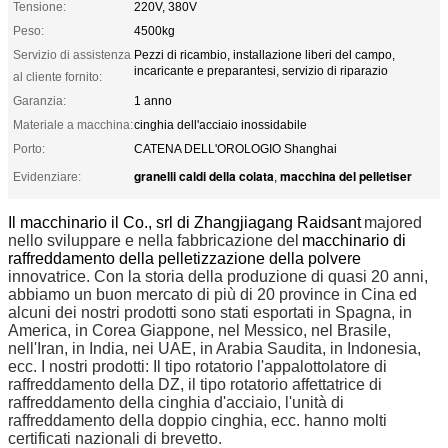
Tensione:
220V, 380V
Peso:
4500kg
Servizio di assistenza
Pezzi di ricambio, installazione liberi del campo,
incaricante e preparantesi, servizio di riparazio
al cliente fornito:
Garanzia:
1 anno
Materiale a macchina:
cinghia dell'acciaio inossidabile
Porto:
CATENA DELL'OROLOGIO Shanghai
granelli caldi della colata
macchina del pelletiser
Evidenziare:
,
Il macchinario il Co., srl di Zhangjiagang Raidsant
majored
nello sviluppare e nella fabbricazione del
macchinario di
raffreddamento della pelletizzazione della polvere
innovatrice. Con la storia della produzione di quasi 20 anni,
abbiamo un buon mercato di più di 20 province in Cina ed
alcuni dei nostri prodotti sono stati esportati in Spagna, in
America, in Corea Giappone, nel Messico, nel Brasile,
nell'Iran, in India, nei UAE, in Arabia Saudita, in Indonesia,
ecc. I nostri prodotti: Il tipo rotatorio l'appalottolatore di
raffreddamento della DZ, il tipo rotatorio affettatrice di
raffreddamento della cinghia d'acciaio, l'unità di
raffreddamento della doppio cinghia, ecc. hanno molti
certificati nazionali di brevetto.