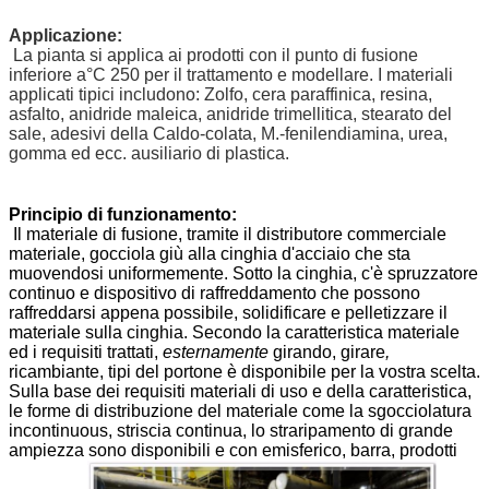
Applicazione:
La pianta si applica ai prodotti con il punto di fusione
inferiore a°C 250 per il trattamento e modellare. I materiali
applicati tipici includono: Zolfo, cera paraffinica, resina,
asfalto, anidride maleica, anidride trimellitica, stearato del
sale, adesivi della Caldo-colata, M.-fenilendiamina, urea,
gomma ed ecc. ausiliario di plastica.
Principio di funzionamento:
Il materiale di fusione, tramite il distributore commerciale
materiale, gocciola giù alla cinghia d'acciaio che sta
muovendosi uniformemente. Sotto la cinghia, c'è spruzzatore
continuo e dispositivo di raffreddamento che possono
raffreddarsi appena possibile, solidificare e pelletizzare il
materiale sulla cinghia. Secondo la caratteristica materiale
ed i requisiti trattati,
esternamente
girando, girare
,
ricambiante, tipi del portone è disponibile per la vostra scelta.
Sulla base dei requisiti materiali di uso e della caratteristica,
le forme di distribuzione del materiale come la sgocciolatura
incontinuous, striscia continua, lo straripamento di grande
ampiezza sono disponibili e con emisferico, barra, prodotti