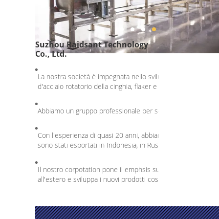
Suzhou Raidsant Technology
Co., Ltd.
La nostra società è impegnata nello sviluppare e nella fabb
d'acciaio rotatorio della cinghia, flaker e filtro automatico.
Abbiamo un gruppo professionale per servizio d'oltremare di
Con l'esperienza di quasi 20 anni, abbiamo un buon mercato 
sono stati esportati in Indonesia, in Russia, ecc.
Il nostro corpotation pone il emphsis su ricostruzione thchn
all'estero e sviluppa i nuovi prodotti costantemente.