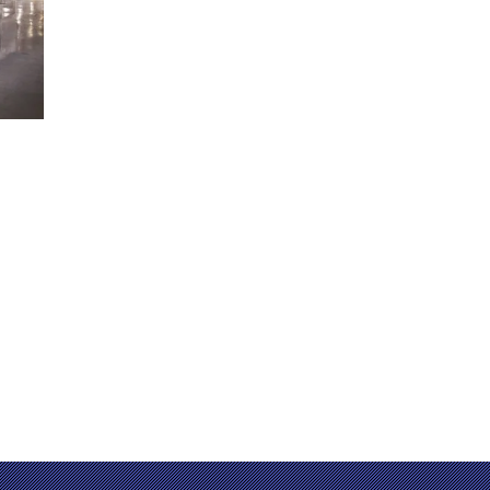
ricazione del macchinario innovatore: appalottolatore
 dopo-vendita e di incarico.
di 20 province in Cina ed alcuni dei nostri prodotti
ical, importa la tecnologia avanzata dalla casa ed