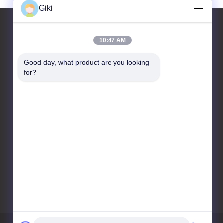
Giki
10:47 AM
Contattaci
Good day, what product are you looking 
for?
Suzhou Raidsant Technology
Co., Ltd.
No. 3 strada media di
Zhenxing, città di Yangshe,
città di Zhangjiagang,
provincia di Jiangsu, Cina.
86-512-58699082
giki@raidsant.com