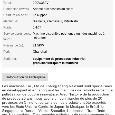
Tension:
220V/380V
Dimension (l*w*h):
Adapté aux besoins du client
Ceinture en acier:
Le Nippon
électrique:
Siemens, atterrisseur, Mitsubishi
Poids:
1-10T
Service après-vente
Machine disponible pour entretenir des machines à
l'étranger
fourni:
Puissance (w):
21.5KW
Port:
Changhaï
équipement de processus industriel
Surligner:
,
granules fabriquant la machine
L'information de l'entreprise
Les machines Cie., Ltd de Zhangjiagang Raidsant sont spécialisées
en développant et en fabriquant les machines de refroidissement de
pelletisation de poudre innovatrice. Avec l'histoire de la production
de presque 20 ans, nous avons un bon marché de plus de 20
provinces en Chine, et certains de nos produits ont été exportés
vers les Etats-Unis, la Corée, le Japon, le Mexique, le Brésil, le
Singapour, la Russie, l'Arabie Saoudite, l'Indonésie, l'Iran, l'Inde,
etc. Nos produits : Type rotatoire pelletiseur de refroidissement de