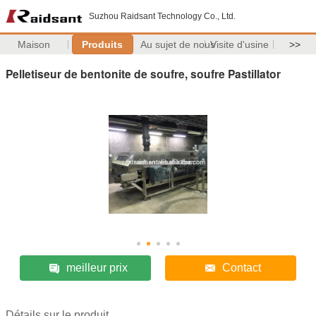
Suzhou Raidsant Technology Co., Ltd.
Maison
Produits
Au sujet de nous
Visite d'usine
>>
Pelletiseur de bentonite de soufre, soufre Pastillator
meilleur prix
Contact
Détails sur le produit