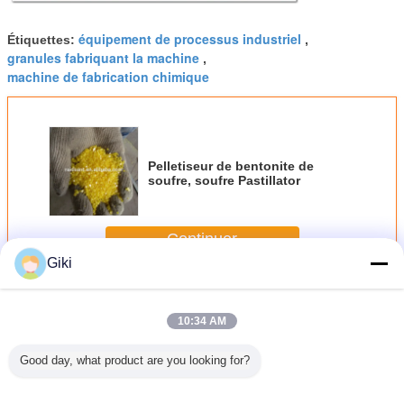
équipement de processus industriel
Étiquettes:
,
granules fabriquant la machine
,
machine de fabrication chimique
Pelletiseur de bentonite de
soufre, soufre Pastillator
Continuer
Giki
Machine de granulatoire de cire
Plus
10:34 AM
Good day, what product are you looking for?
dride
Ceinture en acier
La machine de
Asphalt Chemical
Pelletis
litique
modifiée en
écaillement de
Making Machine,
acier auxil