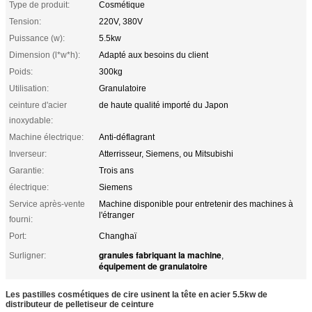
Type de produit:
Cosmétique
Tension:
220V, 380V
Puissance (w):
5.5kw
Dimension (l*w*h):
Adapté aux besoins du client
Poids:
300kg
Utilisation:
Granulatoire
ceinture d'acier
de haute qualité importé du Japon
inoxydable:
Machine électrique:
Anti-déflagrant
Inverseur:
Atterrisseur, Siemens, ou Mitsubishi
Garantie:
Trois ans
électrique:
Siemens
Service après-vente
Machine disponible pour entretenir des machines à
l'étranger
fourni:
Port:
Changhaï
granules fabriquant la machine
Surligner:
,
équipement de granulatoire
Les pastilles cosmétiques de cire usinent la tête en acier 5.5kw de
distributeur de pelletiseur de ceinture