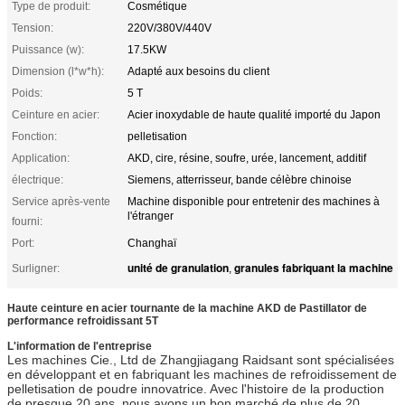
Type de produit:
Cosmétique
Tension:
220V/380V/440V
Puissance (w):
17.5KW
Dimension (l*w*h):
Adapté aux besoins du client
Poids:
5 T
Ceinture en acier:
Acier inoxydable de haute qualité importé du Japon
Fonction:
pelletisation
Application:
AKD, cire, résine, soufre, urée, lancement, additif
électrique:
Siemens, atterrisseur, bande célèbre chinoise
Service après-vente
Machine disponible pour entretenir des machines à
l'étranger
fourni:
Port:
Changhaï
unité de granulation
granules fabriquant la machine
Surligner:
,
Haute ceinture en acier tournante de la machine AKD de Pastillator de
performance refroidissant 5T
L'information de l'entreprise
Les machines Cie., Ltd de Zhangjiagang Raidsant sont spécialisées
en développant et en fabriquant les machines de refroidissement de
pelletisation de poudre innovatrice. Avec l'histoire de la production
de presque 20 ans, nous avons un bon marché de plus de 20