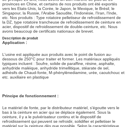
provinces en Chine, et certains de nos produits ont été exportés
vers les Etats-Unis, la Corée, le Japon, le Mexique, le Brésil, le
Singapour, la Russie, l'Arabie Saoudite, l'Indonésie, l'Iran, l'Inde,
etc. Nos produits : Type rotatoire pelletiseur de refroidissement de
la DZ, type rotatoire trancheuse de refroidissement de ceinture en
acier, dispositif de refroidissement de double-ceinture, etc. Nous
avons beaucoup de certificats nationaux de brevet.
Description de produit
Application :
L'usine est appliquée aux produits avec le point de fusion au-
dessous de 250°C pour traiter et former. Les matériaux appliqués
typiques incluent : Soufre, solide de paraffine, résine, asphalte,
anhydride maléique, anhydride trimellitique, stéarate de sel,
adhésifs de Chaud-fonte, M-phénylènediamine, urée, caoutchouc et
etc. auxiliaire en plastique
Principe de fonctionnement :
Le matériel de fonte, par le distributeur matériel, s'égoutte vers le
bas à la ceinture en acier qui se déplace également. Sous la
ceinture, il y a le pulvérisateur continu et le dispositif de
refroidissement qui peuvent se refroidir, solidifier et pelletiser le
matériel sur la ceinture dès que possible. Selon la caractéristique