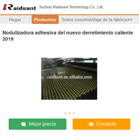
Suzhou Raidsant Technology Co., Ltd.
Hogar
Productos
Sobre nosotros
Viaje de la fábrica
>>
Nodulizadora adhesiva del nuevo derretimiento caliente
2019
Mejor precio
Contacto