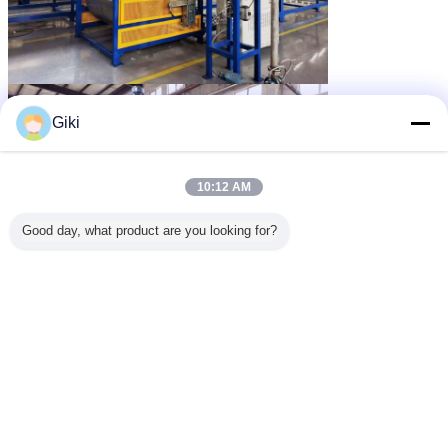
Giki
10:12 AM
Good day, what product are you looking for?
máquina del pelletiser
Etiquetas:
,
gránulos calientes del derretimiento
equipo de la granulación
,
Obtenga el mejor precio por