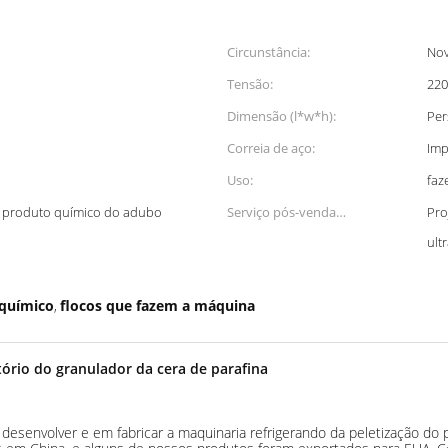
Circunstância:
No
Tensão:
220
Dimensão (l*w*h):
Per
Correia de aço:
Imp
Uso:
faz
o, produto químico do adubo
Serviço pós-venda
Pro
proporcionado:
ult
 químico
flocos que fazem a máquina
,
ório do granulador da cera de parafina
 desenvolver e em fabricar a maquinaria refrigerando da peletização do