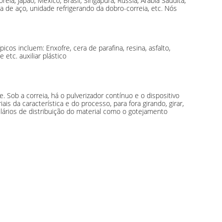
, Japão, México, Brasil, Singapura, Rússia, Arábia Saudita,
eia de aço, unidade refrigerando da dobro-correia, etc. Nós
cos incluem: Enxofre, cera de parafina, resina, asfalto,
etc. auxiliar plástico
 Sob a correia, há o pulverizador contínuo e o dispositivo
is da característica e do processo, para fora girando, girar,
ulários de distribuição do material como o gotejamento