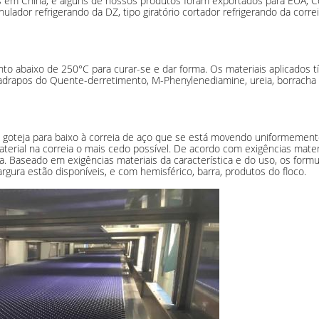
 China, e alguns de nossos produtos foram exportados para EUA, Coreia
ranulador refrigerando da DZ, tipo giratório cortador refrigerando da corr
 abaixo de 250°C para curar-se e dar forma. Os materiais aplicados típi
paradrapos do Quente-derretimento, M-Phenylenediamine, ureia, borracha e 
l, goteja para baixo à correia de aço que se está movendo uniformemente.
material na correia o mais cedo possível. De acordo com exigências materia
ha. Baseado em exigências materiais da característica e do uso, os form
rgura estão disponíveis, e com hemisférico, barra, produtos do floco.