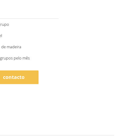
grupo
el
a de madeira
/grupos pelo mês
contacto