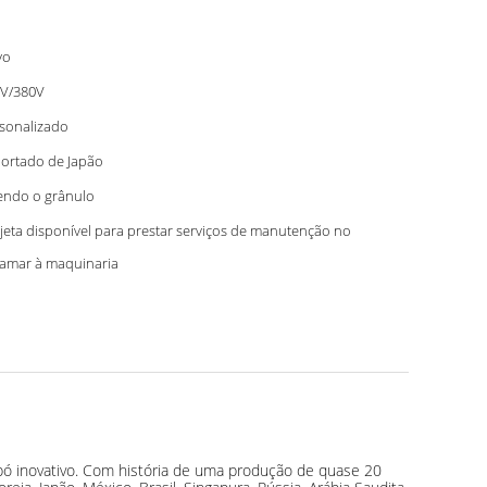
vo
V/380V
sonalizado
ortado de Japão
endo o grânulo
jeta disponível para prestar serviços de manutenção no
ramar à maquinaria
 pó inovativo. Com história de uma produção de quase 20