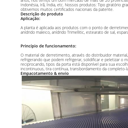
anos, nós temos um bom mercado de mais de 20 províncias em
Indonésia, Irã, Índia, etc. Nossos produtos: Tipo giratório g
obtivemos muitos certificados nacionais da patente.
Descrição do produto
Aplicação:
A planta é aplicada aos produtos com o ponto de derretimento
anídrido maleico, anídrido Trimellitic, estearato de sal, es
Princípio de funcionamento:
O material de derretimento, através do distribuidor materia
refrigerando que podem refrigerar, solidificar e peletizar o 
reciprocando, tipos da porta está disponível para sua escol
incontinuous, tira contínua, transbordamento da completo-la
Empacotamento & envio