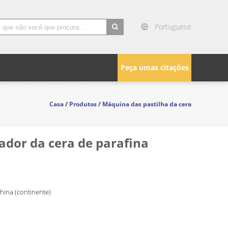
Portuguese
search
Peça umas citações
Casa
/
Produtos
/
Máquina das pastilha da cera
ador da cera de parafina
China (continente)