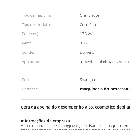
Tipo da máquina:
Granulador
Tipo de produto:
Cosmético
Poder (w):
17.5KW
Peso:
4.35T
bonde:
Siemens
Aplicação:
alimento, químico, cosmétic
Porto:
Shanghai
maquinaria do processo
Destacar:
Cera da abelha do desempenho alto, cosmético depilat
Informações da empresa
A maquinaria Co. de Zhangjiagang Raidsant, Ltd. majored em