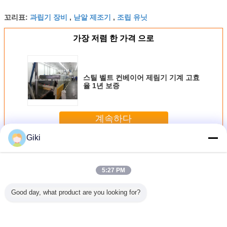
과립기 장비
낟알 제조기
조립 유닛
꼬리표:
,
,
가장 저렴 한 가격 으로
스틸 벨트 컨베이어 제림기 기계 고효
율 1년 보증
계속하다
Giki
제림기 기계
더 많은 것
5:27 PM
Good day, what product are you looking for?
으로 만들
요소 제림기 낟알
화학적 과립기 방
고성능 벤토나이트
과립기를 
머신 파워
성형기, 자동인 왁
폭을 위한 실험실
낟알 성형기, 살피
는 스테
 완전 자동
스 성형기
제림기 기계
터 솔루션 펠릿타
벨트를 회
작된 전압
이저
고성능 제