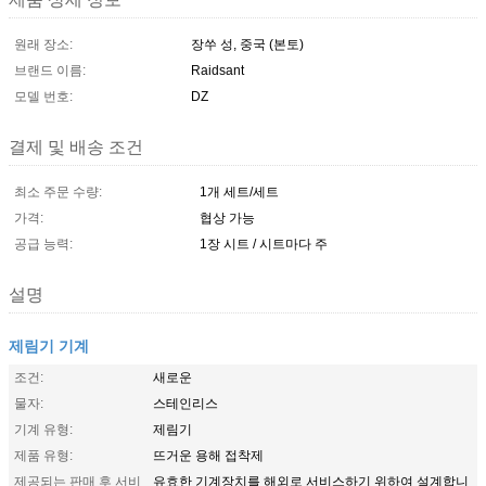
원래 장소:
장쑤 성, 중국 (본토)
브랜드 이름:
Raidsant
모델 번호:
DZ
결제 및 배송 조건
최소 주문 수량:
1개 세트/세트
가격:
협상 가능
공급 능력:
1장 시트 / 시트마다 주
설명
제림기 기계
조건:
새로운
물자:
스테인리스
기계 유형:
제림기
제품 유형:
뜨거운 용해 접착제
제공되는 판매 후 서비
유효한 기계장치를 해외로 서비스하기 위하여 설계합니