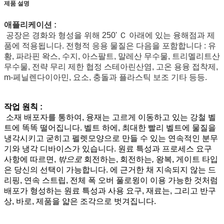
제품 설명
애플리케이션 :
공장은 경화와 형성을 위해 250' Ｃ 아래에 있는 융해점과 제
품에 적용됩니다. 전형적 응용 물질은 다음을 포함합니다 : 유
황, 파라핀 왁스, 수지, 아스팔트, 말레산 무수물, 트리멜리트산
무수물, 전략 무리 제한 협정 스테아린산염, 고온 용융 접착제,
m-페닐렌다이아민, 요소, 충돌과 플라스틱 보조 기타 등등.
작업 원칙 :
소재 배포자를 통하여, 융재는 고르게 이동하고 있는 강철 벨
트에 똑똑 떨어집니다. 벨트 하에, 최대한 빨리 벨트에 물질을
냉각시키고 굳히고 펠렛모양으로 만들 수 있는 연속적인 분무
기와 냉각 디바이스가 있습니다. 원료 특성과 프로세스 요구
사항에 따르면,
밖으로
회전하는, 회전하는
,
왕복, 게이트 타입
은 당신의 선택이 가능합니다. 에 근거한 채 지속되지 않는 드
리핑, 연속 스트립, 전체 폭 오버 풀로윙이 이용 가능한 것처럼
배포가 형성하는 원료 특성과 사용 요구, 재료는, 그리고 반구
상, 바로, 제품을 얇은 조각으로 벗겨집니다.