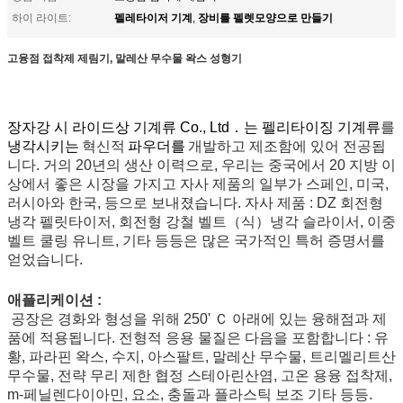
펠레타이저 기계
장비를 펠렛모양으로 만들기
하이 라이트:
,
고융점 접착제 제림기, 말레산 무수물 왁스 성형기
장자강 시 라이드상 기계류 Co., Ltd．는 펠리타이징 기계류
를
냉각시키는
혁신적
파우더를
개발하고 제조함에 있어 전공됩
니다. 거의 20년의 생산 이력으로, 우리는 중국에서 20 지방 이
상에서 좋은 시장을 가지고 자사 제품의 일부가 스페인, 미국,
러시아와 한국, 등으로 보내졌습니다. 자사 제품 : DZ 회전형
냉각 펠릿타이저, 회전형 강철 벨트（식）냉각 슬라이서, 이중
벨트 쿨링 유니트, 기타 등등은 많은 국가적인 특허 증명서를
얻었습니다.
애플리케이션 :
공장은 경화와 형성을 위해 250' Ｃ 아래에 있는 융해점과 제
품에 적용됩니다. 전형적 응용 물질은 다음을 포함합니다 : 유
황, 파라핀 왁스, 수지, 아스팔트, 말레산 무수물, 트리멜리트산
무수물, 전략 무리 제한 협정 스테아린산염, 고온 용융 접착제,
m-페닐렌다이아민, 요소, 충돌과 플라스틱 보조 기타 등등.