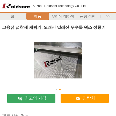
Suzhou Raidsant Technology Co., Ltd.
집
제품
우리에 대하여
공장 여행
>>
고융점 접착제 제림기, 오래간 말레산 무수물 왁스 성형기
최고의 가격
연락처
제품 상세 정보