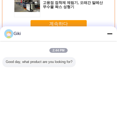
고융점 접착제 제림기, 오래간 말레산
무수물 왁스 성형기
계속하다
Giki
속건성 접착제 조립
더 많은 것
2:44 PM
Good day, what product are you looking for?
60v 뜨거운
로토폼 고융점 접
수지 피치 속건성
380V 뜨거운 그레
오래가는
이션 융해
착제 입상화기, 왁
접착제 조립 펠릿
뉼레이션 융해 펠
접착제 조
설치 연속
스 과립기 연속 스
타이저 주문 제작
릿타이저 중량 5T
착성 펠
립 바
트립
된 차원 전자동
고무 플라스틱 보
전체 폭 
조물
윙을 녹
언어를 바꾸십시오
Korean