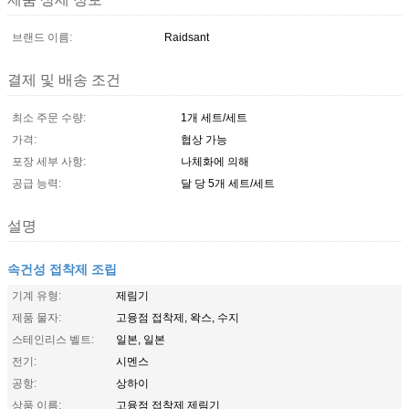
브랜드 이름:
Raidsant
결제 및 배송 조건
최소 주문 수량:
1개 세트/세트
가격:
협상 가능
포장 세부 사항:
나체화에 의해
공급 능력:
달 당 5개 세트/세트
설명
속건성 접착제 조립
기계 유형:
제림기
제품 물자:
고융점 접착제, 왁스, 수지
스테인리스 벨트:
일본, 일본
전기:
시멘스
공항:
상하이
상품 이름:
고융점 접착제 제림기