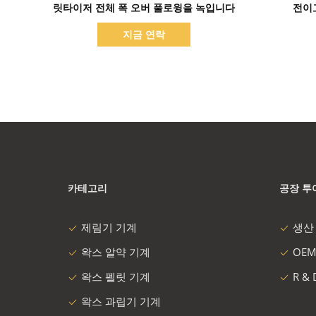
릿타이저 전체 폭 오버 풀로윙을 녹입니다
전이
지금 연락
카테고리
공장 투
제림기 기계
생산
왁스 알약 기계
OEM
왁스 펠릿 기계
R &
왁스 과립기 기계