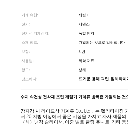
기계 유형:
제림기
전기:
시멘스
전기적 기계장치:
폭발 방지
소재 펌프:
가열되는 것으로 입혀집니다
보장:
3 년
사용법:
화학 재료
항구:
상해
뜨거운 용해 과립
펠레타이
강조하다:
,
수지 속건성 접착제 조립 제림기 기계류 방폭은 가열되는 것
장자강 시 라이드상 기계류 Co., Ltd．는 펠리타이징
서 20 지방 이상에서 좋은 시장을 가지고 자사 제품의 
（식）냉각 슬라이서, 이중 벨트 쿨링 유니트, 기타 