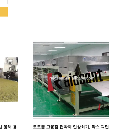
세부 정보 표시
션 융해 용
로토폼 고융점 접착제 입상화기, 왁스 과립