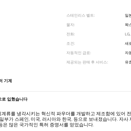
스테인리스 벨트:
일
물자:
왁스
전화:
LG
조건:
새
자동적인 급료:
자
제공되는 판매 후 서비스:
유
저 기계
으로 입혔습니다
 기계류
를
냉각시키는
혁신적
파우더를
개발하고 제조함에 있어 전
일부가 스페인, 미국, 러시아와 한국, 등으로 보내졌습니다. 자사 제
등등은 많은 국가적인 특허 증명서를 얻었습니다.