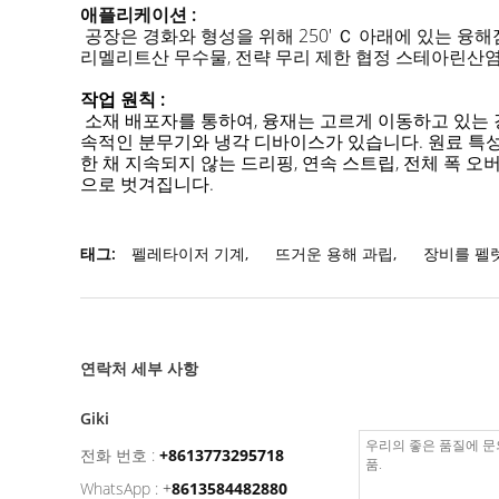
애플리케이션 :
공장은 경화와 형성을 위해 250' Ｃ 아래에 있는 융해
리멜리트산 무수물, 전략 무리 제한 협정 스테아린산염,
작업 원칙 :
소재 배포자를 통하여, 융재는 고르게 이동하고 있는 
속적인 분무기와 냉각 디바이스가 있습니다. 원료 특
한 채 지속되지 않는 드리핑, 연속 스트립, 전체 폭 오
으로 벗겨집니다.
태그:
펠레타이저 기계
,
뜨거운 용해 과립
,
장비를 펠
연락처 세부 사항
Giki
전화 번호 :
+8613773295718
WhatsApp :
+
8613584482880