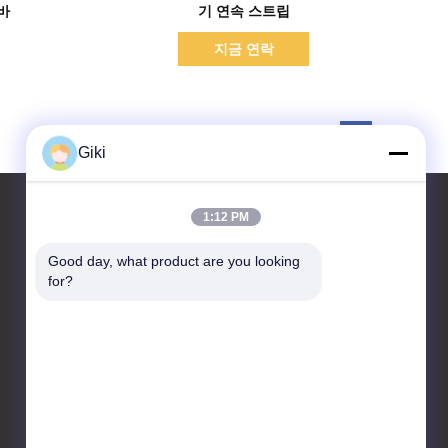
바
기 연속 스트립
지금 연락
Giki
1:12 PM
Good day, what product are you looking 
연락처
for?
Suzhou Raidsant Technology
Co., Ltd.
넘버. 3 전싱 중앙 길, 양스헤
도시, 장자강 시 시, 장쑤성,
중국.
86-512-58699082