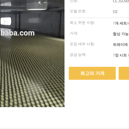
인증:
CE ,ISO9
모델 번호:
DZ
최소 주문 수량:
1개 세트
가격:
협상 가능
포장 세부 사항:
트레이에
공급 능력:
최고의 가격