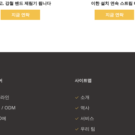
고, 강철 밴드 제림기 됩니다
이한 설치 연속 스트립 
지금 연락
지금 연락
어
사이트맵
 라인
소개
 / ODM
역사
 D에
서비스
우리 팀