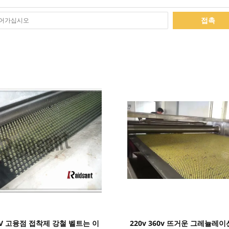
접촉
세부 정보 표시
세부 정보 표시
0V 고융점 접착제 강철 벨트는 이
220v 360v 뜨거운 그레뉼레이