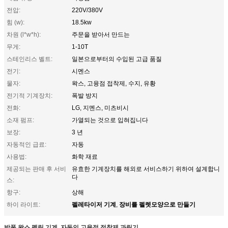
전압:
220V/380V
힘 (w):
18.5kw
차원 (l*w*h):
주문을 받아서 만드는
무게:
1-10T
스테인리스 벨트:
일본으로부터의 수입된 고급 품질
전기:
시멘스
물자:
왁스, 고융점 접착제, 수지, 유황
전기적 기계장치:
폭발 방지
전화:
LG, 지멘스, 미츠비시
소재 펌프:
가열되는 것으로 입혀집니다
보장:
3 년
자동적인 급료:
자동
사용법:
화학 재료
제공되는 판매 후 서비
유효한 기계장치를 해외로 서비스하기 위하여 설계합니
다
스:
항구:
상해
펠레타이저 기계
장비를 펠렛모양으로 만들기
하이 라이트:
,
방폭 왁스 펠릿 기계, 자동인 고융점 접착제 과립기