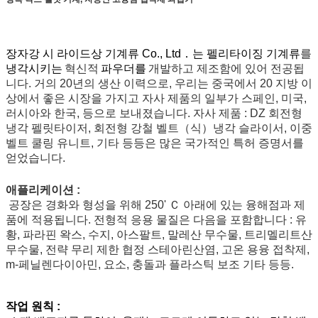
장자강 시 라이드상 기계류 Co., Ltd．는 펠리타이징 기계류
를
냉각시키는
혁신적
파우더를
개발하고 제조함에 있어 전공됩
니다. 거의 20년의 생산 이력으로, 우리는 중국에서 20 지방 이
상에서 좋은 시장을 가지고 자사 제품의 일부가 스페인, 미국,
러시아와 한국, 등으로 보내졌습니다. 자사 제품 : DZ 회전형
냉각 펠릿타이저, 회전형 강철 벨트（식）냉각 슬라이서, 이중
벨트 쿨링 유니트, 기타 등등은 많은 국가적인 특허 증명서를
얻었습니다.
애플리케이션 :
공장은 경화와 형성을 위해 250' Ｃ 아래에 있는 융해점과 제
품에 적용됩니다. 전형적 응용 물질은 다음을 포함합니다 : 유
황, 파라핀 왁스, 수지, 아스팔트, 말레산 무수물, 트리멜리트산
무수물, 전략 무리 제한 협정 스테아린산염, 고온 용융 접착제,
m-페닐렌다이아민, 요소, 충돌과 플라스틱 보조 기타 등등.
작업 원칙 :