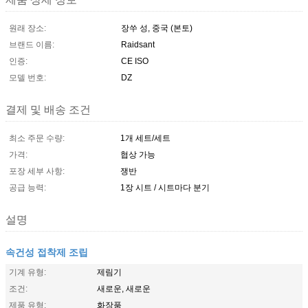
원래 장소:
장쑤 성, 중국 (본토)
브랜드 이름:
Raidsant
인증:
CE ISO
모델 번호:
DZ
결제 및 배송 조건
최소 주문 수량:
1개 세트/세트
가격:
협상 가능
포장 세부 사항:
쟁반
공급 능력:
1장 시트 / 시트마다 분기
설명
속건성 접착제 조립
기계 유형:
제림기
조건:
새로운, 새로운
제품 유형:
화장품