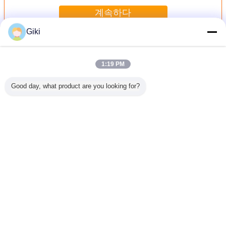
계속하다
Giki
속건성 접착제 조립
더 많은 것
1:19 PM
Good day, what product are you looking for?
60v 뜨거운
로토폼 고융점 접
수지 피치 속건성
380V 뜨거운 그레
오래가는
이션 융해
착제 입상화기, 왁
접착제 조립 펠릿
뉼레이션 융해 펠
접착제 조
설치 연속
스 과립기 연속 스
타이저 주문 제작
릿타이저 중량 5T
착성 펠
립 바
트립
된 차원 전자동
고무 플라스틱 보
전체 폭 
조물
윙을 녹
언어를 바꾸십시오
Korean
홈
|
우리에 대하여
|
연락주세요
|
사이트맵
|
Privacy Policy
탁상용 전망