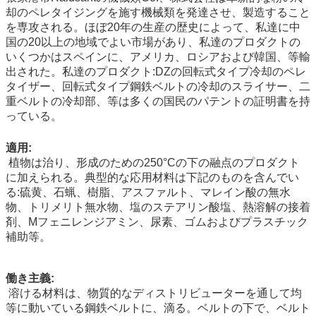
却のペレタイジングを施す機械類を発達させ、製造すること
を専攻される。ほぼ20年の生産の歴史によって、私達に中
国の20以上の地域でよい市場があり、私達のプロダクトの
いくつかはスペインに、アメリカ、ロシアおよび韓国、等輸
出された。私達のプロダクト:DZの回転式タイプ冷却のペレ
タイザー、回転式タイプ鋼鉄ベルトの冷却のスライサー、二
重ベルトの冷却部、等は多くの国民のパテントの証明書を持
っている。
適用:
植物は治り、形成のための250°Cの下の融点のプロダクト
に加えられる。典型的な応用材料は下記のものを含んでい
る:硫黄、石蝋、樹脂、アスファルト、マレイン酸の無水
物、トリメリト無水物、塩のステアリン酸塩、熱溶解の接着
剤、Mフェニレンジアミン、尿素、ゴムおよびプラスチック
補助等。
働き主義:
溶ける材料は、物質的なディストリビューターを通して均
等に動いている鋼鉄ベルトに、滴る。ベルトの下で、ベルト