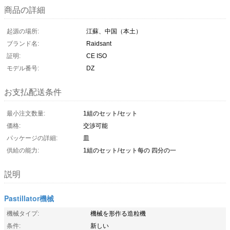
商品の詳細
起源の場所:
江蘇、中国（本土）
ブランド名:
Raidsant
証明:
CE ISO
モデル番号:
DZ
お支払配送条件
最小注文数量:
1組のセット/セット
価格:
交渉可能
パッケージの詳細:
皿
供給の能力:
1組のセット/セット每の 四分の一
説明
Pastillator機械
機械タイプ:
機械を形作る造粒機
条件:
新しい