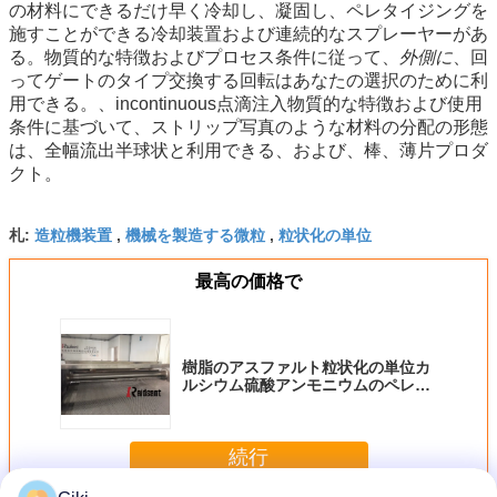
の材料にできるだけ早く冷却し、凝固し、ペレタイジングを
施すことができる冷却装置および連続的なスプレーヤーがあ
る。物質的な特徴およびプロセス条件に従って、
外側に
、回
ってゲートのタイプ交換する回転はあなたの選択のために利
用できる。、incontinuous点滴注入物質的な特徴および使用
条件に基づいて、ストリップ写真のような材料の分配の形態
は、全幅流出半球状と利用できる、および、棒、薄片プロダ
クト。
造粒機装置
機械を製造する微粒
粒状化の単位
札:
,
,
最高の価格で
樹脂のアスファルト粒状化の単位カ
ルシウム硫酸アンモニウムのペレタ
イザーの耐久財
続行