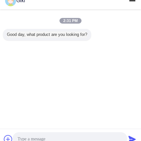
Giki
Pastillator機械
多く
2:31 PM
Good day, what product are you looking for?
atorペレタ
機械、機械を自動
耐圧防爆化学造粒
機械、Salpeterの
ステンレス
を施す機
にするワックスを
機のための実験室
解決のペレタイザ
トの冷却
kwのフル
作る尿素の
のPastillator機械
ーを作る高性能の
を回す高
カスタマ
Pastillatorの微粒
ベントナイトの微
Pastilla
れた電圧
粒
言語を変えて下さい
Japanese
ホーム
|
私達について
|
私達に連絡しなさい
|
地図
|
Privacy Policy
デスクトップの眺め
Copyright © 2019 - 2026 Suzhou Raidsant Technology Co., Ltd..
All rights reserved.
チャット
見積依頼