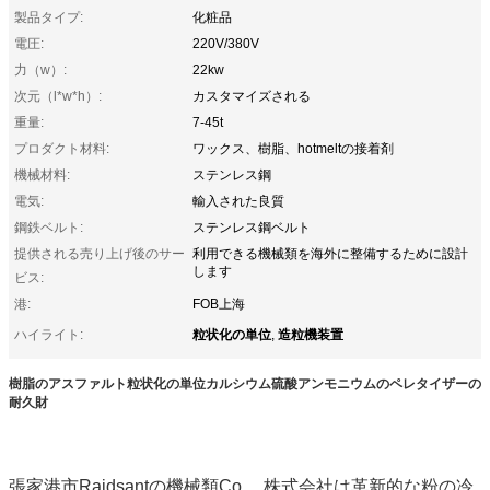
製品タイプ:
化粧品
電圧:
220V/380V
力（w）:
22kw
次元（l*w*h）:
カスタマイズされる
重量:
7-45t
プロダクト材料:
ワックス、樹脂、hotmeltの接着剤
機械材料:
ステンレス鋼
電気:
輸入された良質
鋼鉄ベルト:
ステンレス鋼ベルト
提供される売り上げ後のサー
利用できる機械類を海外に整備するために設計
します
ビス:
港:
FOB上海
粒状化の単位
造粒機装置
ハイライト:
,
樹脂のアスファルト粒状化の単位カルシウム硫酸アンモニウムのペレタイザーの
耐久財
張家港市Raidsantの機械類Co.、株式会社は革新的な粉の冷