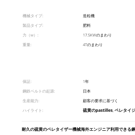
機械タイプ:
造粒機
製品タイプ:
肥料
力（w）:
17.5KWのまわり
重量:
4Tのまわり
保証:
1年
鋼鉄ベルトの起源:
日本
生産能力:
顧客の要求に基づく
硫黄のpastilles
ペレタイ
ハイライト:
,
耐久の硫黄のペレタイザー機械海外エンジニア利用できる