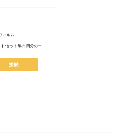
ト
フィルム
1組のセット/セット每の 四分の一
接触