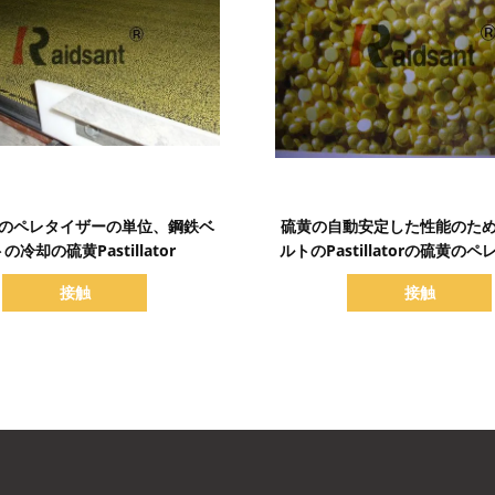
詳細を表示
詳細を表示
のペレタイザーの単位、鋼鉄ベ
硫黄の自動安定した性能のた
の冷却の硫黄Pastillator
ルトのPastillatorの硫黄の
接触
接触