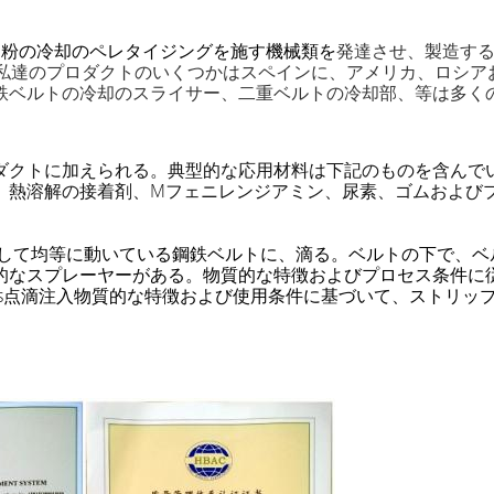
な
粉の冷却のペレタイジングを施す機械類を
発達させ、製造する
私達のプロダクトのいくつかはスペインに、アメリカ、ロシアお
鉄ベルトの冷却のスライサー、二重ベルトの冷却部、等は多く
ロダクトに加えられる。典型的な応用材料は下記のものを含んで
、熱溶解の接着剤、Mフェニレンジアミン、尿素、ゴムおよび
して均等に動いている鋼鉄ベルトに、滴る。ベルトの下で、ベ
的なスプレーヤーがある。物質的な特徴およびプロセス条件に
nuous点滴注入物質的な特徴および使用条件に基づいて、スト