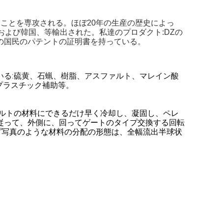
ことを専攻される。ほぼ20年の生産の歴史によっ
よび韓国、等輸出された。私達のプロダクト:DZの
の国民のパテントの証明書を持っている。
いる:硫黄、石蝋、樹脂、アスファルト、マレイン酸
プラスチック補助等。
ルトの材料にできるだけ早く冷却し、凝固し、ペレ
従って、
外側に
、回ってゲートのタイプ交換する回転
リップ写真のような材料の分配の形態は、全幅流出半球状