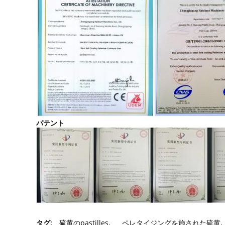
パテント
タグ:
硫黄のpastilles
,
ペレタイジングを施された硫黄
,