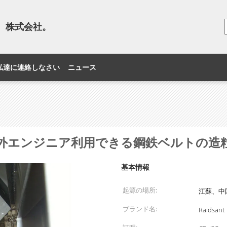
o.、株式会社。
私達に連絡しなさい
ニュース
外エンジニア利用できる鋼鉄ベルトの造
基本情報
起源の場所:
江蘇、中
ブランド名:
Raidsant