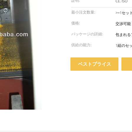
証明:
CE. ISO
最小注文数量:
>=1セッ
価格:
交渉可能
パッケージの詳細:
包まれる
供給の能力:
ベストプライス