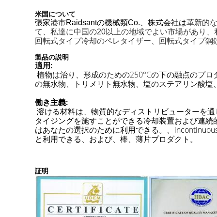
米国について
張家港市Raidsantの機械類Co.、株式会社は
革新的
て、私達に中国の20以上の地域でよい市場があり、
回転式タイプ冷却のペレタイザー、回転式タイプ鋼
製品の説明
適用:
植物は治り、形成のための250°Cの下の融点のプ
の無水物、トリメリト無水物、塩のステアリン酸塩
働き主義:
溶ける材料は、物質的なディストリビューターを通
タイジングを施すことができる冷却装置および連続
はあなたの選択のために利用できる。、inconti
と利用できる、および、棒、薄片プロダクト。
証明