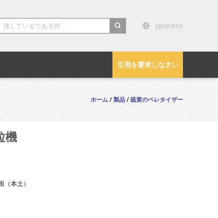
Japanese
search
引用を要求しなさい
ホーム
/
製品
/
硫黄のペレタイザー
粒機
国（本土）