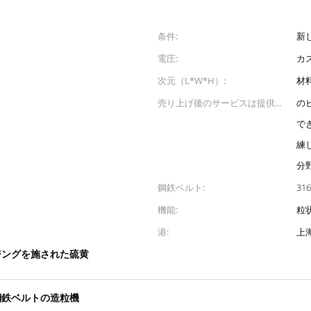
条件:
新
電圧:
カ
次元（L*W*H）:
材
売り上げ後のサービスは提供し
の
た:
で
練
分
鋼鉄ベルト:
31
機能:
粒
港:
上
ジングを施された硫黄
鋼鉄ベルトの造粒機