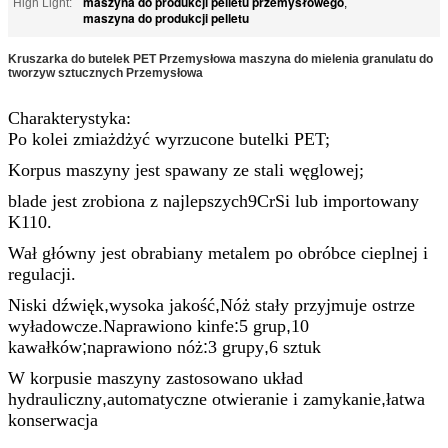
maszyna do produkcji pelletu przemysłowego
High Light:
,
maszyna do produkcji pelletu
Kruszarka do butelek PET Przemysłowa maszyna do mielenia granulatu do
tworzyw sztucznych Przemysłowa
Charakterystyka:
Po kolei zmiażdżyć wyrzucone butelki PET
;
Korpus maszyny jest spawany ze stali węglowej;
b
lade jest zrobiona z najlepszych
9CrSi
lub importowany
K110.
Wał główny jest obrabiany metalem po obróbce cieplnej i
regulacji.
Niski dźwięk
,
wysoka jakość
,
Nóż stały przyjmuje ostrze
wyładowcze.Naprawiono kinfe
:
5 grup
,
10
kawałków
;
naprawiono nóż
:
3 grupy
,
6 sztuk
W korpusie maszyny zastosowano układ
hydrauliczny
,
automatyczne otwieranie i zamykanie
,
łatwa
konserwacja