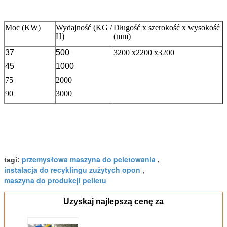
Moc (KW)
Wydajność (KG /
Długość x szerokość x wysokość
H)
(mm)
37
500
32
00 x
22
00 x
32
00
45
1000
75
2000
90
3000
przemysłowa maszyna do peletowania
tagi:
,
instalacja do recyklingu zużytych opon
,
maszyna do produkcji pelletu
Uzyskaj najlepszą cenę za