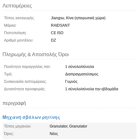
Λεπτομέρειες
Τόπος καταγωγής:
Jiangsu, Κίνα (ηπειρωτική χώρα)
Μάρκα:
RAIDSANT
Πιστοποίηση:
CE ISO
Αριθμό μοντέλου:
DZ
Πληρωμής & Αποστολής Όροι
Ποσότητα παραγγελίας min:
1 σύνολο/σύνολα
Τιμή:
Διαπραγματεύσιμος
Συσκευασία λεπτομέρειες:
Γυμνός
Δυνατότητα προσφοράς:
1 σύνολο/σύνολα την εβδομάδα
περιγραφή
Μηχανή σβόλων ρητίνης
Τύπος μηχανών:
Granulator, Granulator
Όρος:
Νέος