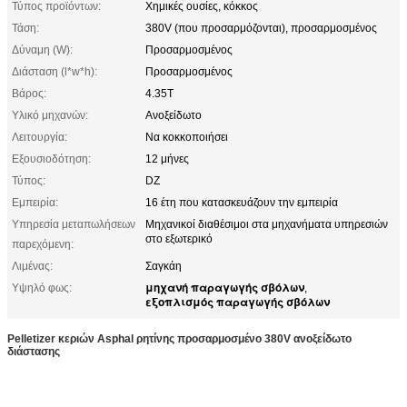
Τύπος προϊόντων:
Χημικές ουσίες, κόκκος
Τάση:
380V (που προσαρμόζονται), προσαρμοσμένος
Δύναμη (W):
Προσαρμοσμένος
Διάσταση (l*w*h):
Προσαρμοσμένος
Βάρος:
4.35T
Υλικό μηχανών:
Ανοξείδωτο
Λειτουργία:
Να κοκκοποιήσει
Εξουσιοδότηση:
12 μήνες
Τύπος:
DZ
Εμπειρία:
16 έτη που κατασκευάζουν την εμπειρία
Υπηρεσία μεταπωλήσεων
Μηχανικοί διαθέσιμοι στα μηχανήματα υπηρεσιών
στο εξωτερικό
παρεχόμενη:
Λιμένας:
Σαγκάη
μηχανή παραγωγής σβόλων
Υψηλό φως:
,
εξοπλισμός παραγωγής σβόλων
Pelletizer κεριών Asphal ρητίνης προσαρμοσμένο 380V ανοξείδωτο
διάστασης