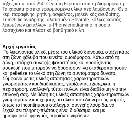
τήξης κάτω από 250°C για τη θεραπεία και τη διαμόρφωση.
Τα χαρακτηριστικά εφαρμοσμένα υλικά περιλαμβάνουν: Θείο,
κερί παραφίνης, ρητίνη, άσφαλτος, μηλεϊνικός ανυδρίτης,
Trimellitic ανυδρίτης, αλατισμένο Stearate, κόλλες καυτός-
λειωμένων μετάλλων, μ-Phenylenediamine, η ουρία,
λαστιχένιο και πλαστικό βοηθητικό κ.λπ.
Αρχή εργασίας:
Το λειώνοντας υλικό, μέσω του υλικού διανομέα, στάζει κάτω
στη ζώνη χάλυβα που κινείται ομοιόμορφα. Κάτω από τη
ζώνη, υπάρχει συνεχής ψεκαστήρας και δροσίζοντας
συσκευή που μπορούν να δροσίσουν, να σταθεροποιήσουν
και pelletize το υλικό στη ζώνη το συντομότερο δυνατό.
Σύμφωνα με τις υλικές απαιτήσεις χαρακτηριστικών
γνωρισμάτων και διαδικασίας, γυρίζοντας
εξωτερικά
, η
περιστροφή
,
εναλλαγή, τύποι πυλών είναι διαθέσιμη για την
επιλογή σας. Με βάση τις υλικές απαιτήσεις χαρακτηριστικών
γνωρισμάτων και χρήσης, το υλικό που διανέμει τις μορφές
όπως το incontinuous στάλαγμα, συνεχής λουρίδα, να
ξεχειλίσει πλήρης-πλάτους είναι διαθέσιμο, και με
ημισφαιρικό, φραγμός, προϊόντα νιφάδων.