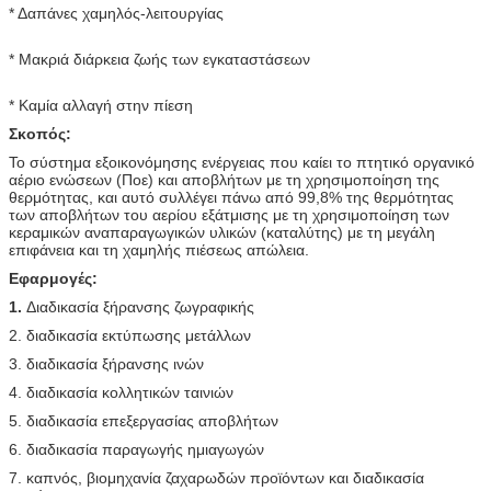
* Δαπάνες χαμηλός-λειτουργίας
* Μακριά διάρκεια ζωής των εγκαταστάσεων
* Καμία αλλαγή στην πίεση
Σκοπός:
Το σύστημα εξοικονόμησης ενέργειας που καίει το πτητικό οργανικό
αέριο ενώσεων (Ποε) και αποβλήτων με τη χρησιμοποίηση της
θερμότητας, και αυτό συλλέγει πάνω από 99,8% της θερμότητας
των αποβλήτων του αερίου εξάτμισης με τη χρησιμοποίηση των
κεραμικών αναπαραγωγικών υλικών (καταλύτης) με τη μεγάλη
επιφάνεια και τη χαμηλής πιέσεως απώλεια.
Εφαρμογές:
1.
Διαδικασία ξήρανσης ζωγραφικής
2. διαδικασία εκτύπωσης μετάλλων
3. διαδικασία ξήρανσης ινών
4. διαδικασία κολλητικών ταινιών
5. διαδικασία επεξεργασίας αποβλήτων
6. διαδικασία παραγωγής ημιαγωγών
7. καπνός, βιομηχανία ζαχαρωδών προϊόντων και διαδικασία