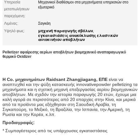
Υπηρεσία
Μηχανικοί διαθέσιμοι στα μηχανήματα υπηρεσιών στο
εξωτερικό
μεταπωλήσεων
παρεχόμενη:
Λιμένας:
Σαγκάη
μηχανή παραγωγής σβόλων
Υψηλό φως:
,
εγκαταστάσεις ανακύκλωσης ελαστικών
αυτοκινήτου αποβλήτων
Pelletizer αφαίρεσης αερίων αποβλήτων βιομηχανικό αναπαραγωγικό
θερμικό Oxidizer
Η Co. μηχανημάτων Raidsant Zhangjiagang, ΕΠΕ
είναι να
αναπτυχθεί και την ψύξη κατασκευής innovativepowder pelletizing τα
μηχανήματα και η σχετική μηχανή επεξεργασίας αερίου βιομηχανικών
αποβλήτων. Με σχεδόν την ιστορία παραγωγής 20 ετών, έχουμε μια
καλή αγορά σε περισσότερες από 20 επαρχίες στην Κίνα, και μερικά
από τα προϊόντα μας εξήχθησαν στη Σαουδική Αραβία, τη
Σιγκαπούρη, το Μεξικό, τη Βραζιλία, την Ισπανία, την Αμερική, τη
Ρωσία και την Κορέα, κ.λπ.
Προδιαγραφές:
* Συμπαγέστερος από τις υπάρχουσες εγκαταστάσεις