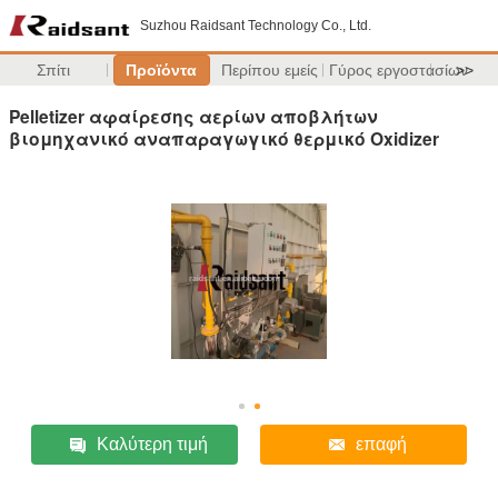
Suzhou Raidsant Technology Co., Ltd.
Σπίτι
Προϊόντα
Περίπου εμείς
Γύρος εργοστασίων
>>
Pelletizer αφαίρεσης αερίων αποβλήτων
βιομηχανικό αναπαραγωγικό θερμικό Oxidizer
Καλύτερη τιμή
επαφή