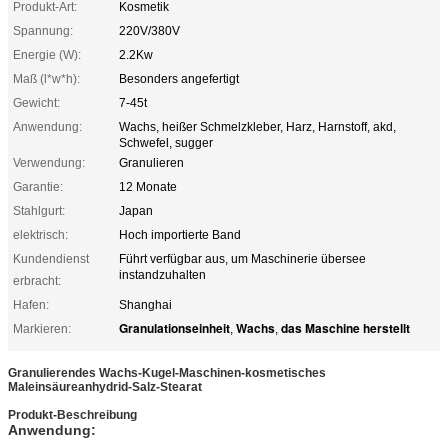
Produkt-Art:
Kosmetik
Spannung:
220V/380V
Energie (W):
2.2Kw
Maß (l*w*h):
Besonders angefertigt
Gewicht:
7-45t
Anwendung:
Wachs, heißer Schmelzkleber, Harz, Harnstoff, akd,
Schwefel, sugger
Verwendung:
Granulieren
Garantie:
12 Monate
Stahlgurt:
Japan
elektrisch:
Hoch importierte Band
Kundendienst
Führt verfügbar aus, um Maschinerie übersee
instandzuhalten
erbracht:
Hafen:
Shanghai
Granulationseinheit
Wachs
das Maschine herstellt
Markieren:
,
,
Granulierendes Wachs-Kugel-Maschinen-kosmetisches
Maleinsäureanhydrid-Salz-Stearat
Produkt-Beschreibung
Anwendung: