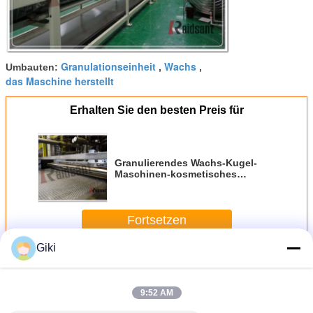
Granulationseinheit
Wachs
Umbauten:
,
,
das Maschine herstellt
Erhalten Sie den besten Preis für
Granulierendes Wachs-Kugel-
Maschinen-kosmetisches
Maleinsäureanhydrid-Salz-Stearat
Fortsetzen
Giki
Wachs-Kugel-Maschine
Mehr
9:52 AM