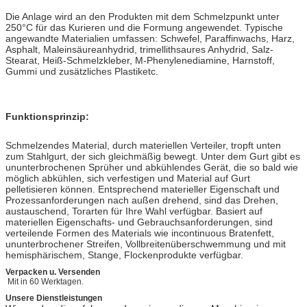
Die Anlage wird an den Produkten mit dem Schmelzpunkt unter
250°C für das Kurieren und die Formung angewendet. Typische
angewandte Materialien umfassen: Schwefel, Paraffinwachs, Harz,
Asphalt, Maleinsäureanhydrid, trimellithsaures Anhydrid, Salz-
Stearat, Heiß-Schmelzkleber, M-Phenylenediamine, Harnstoff,
Gummi und zusätzliches Plastiketc.
Funktionsprinzip:
Schmelzendes Material, durch materiellen Verteiler, tropft unten
zum Stahlgurt, der sich gleichmäßig bewegt. Unter dem Gurt gibt es
ununterbrochenen Sprüher und abkühlendes Gerät, die so bald wie
möglich abkühlen, sich verfestigen und Material auf Gurt
pelletisieren können. Entsprechend materieller Eigenschaft und
Prozessanforderungen nach außen drehend, sind das Drehen,
austauschend, Torarten für Ihre Wahl verfügbar. Basiert auf
materiellen Eigenschafts- und Gebrauchsanforderungen, sind
verteilende Formen des Materials wie incontinuous Bratenfett,
ununterbrochener Streifen, Vollbreitenüberschwemmung und mit
hemisphärischem, Stange, Flockenprodukte verfügbar.
Verpacken u. Versenden
Mit in 60 Werktagen.
Unsere Dienstleistungen