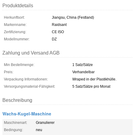
Produktdetails
Herkunftsort:
Jiangsu, China (Festland)
Markenname:
Raidsant
Zertifizierung:
CE ISO
Modellnummer:
DZ
Zahlung und Versand AGB
Min Bestellmenge:
1 Satz/Sätze
Preis:
Verhandelbar
Verpackung Informationen:
Wraped in der Plastikhülle.
Versorgungsmaterial-Fähigkeit:
5 Satz/Sätze pro Monat
Beschreibung
Wachs-Kugel-Maschine
Maschinenart:
Granulierer
Bedingung:
neu