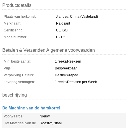
Productdetails
Plaats van herkomst:
Jiangsu, China (Vasteland)
Merknaam:
Raidsant
Certificering:
CE ISO
Modelnummer:
DZ1.5
Betalen & Verzenden Algemene voorwaarden
Min. bestelaantal:
1 reeks/Reeksen
Prijs:
Bespreekbaar
Verpakking Details:
De film wraped
Levering vermogen:
1 reeks/Reeksen per Week
beschrijving
De Machine van de harskorrel
Voorwaarde:
Nieuw
Het Materiaal van de
Roestvrij staal