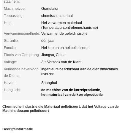
staalriem:
Machinetype:
Granulator
Toepassing:
chemisch materiaal
Hulp:
Het verwarmen materiaal
(Temperatuurcontrolemechanisme)
Verwarmingsmethode:
Verwarmende geleidingsolie
Garantie:
één jaar
Functie:
Het koelen en het pelletiseren
Plaats van Oorsprong:
Jiangsu, China
Voltage:
Als Verzoek van de Klant
Verleende naverkoop
Ingenieurs beschikbaar aan de dienstmachines
overzee
de Dienst:
Haven:
Shanghai
de machine van de korrelproductie
Hoog licht:
,
het materiaal van de korrelproductie
Chemische Industrie die Materiaal pelletiseert, dat het Voltage van de
Machinedouane pelletiseert
Bedrijfsinformatie