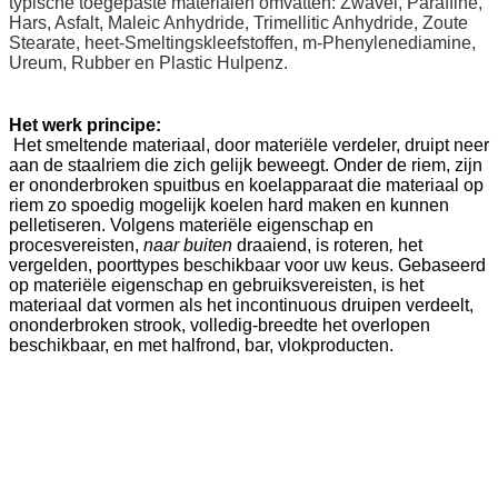
typische toegepaste materialen omvatten: Zwavel, Paraffine,
Hars, Asfalt, Maleic Anhydride, Trimellitic Anhydride, Zoute
Stearate, heet-Smeltingskleefstoffen, m-Phenylenediamine,
Ureum, Rubber en Plastic Hulpenz.
Het werk principe:
Het smeltende materiaal, door materiële verdeler, druipt neer
aan de staalriem die zich gelijk beweegt. Onder de riem, zijn
er ononderbroken spuitbus en koelapparaat die materiaal op
riem zo spoedig mogelijk koelen hard maken en kunnen
pelletiseren. Volgens materiële eigenschap en
procesvereisten,
naar buiten
draaiend, is roteren
,
het
vergelden, poorttypes beschikbaar voor uw keus. Gebaseerd
op materiële eigenschap en gebruiksvereisten, is het
materiaal dat vormen als het incontinuous druipen verdeelt,
ononderbroken strook, volledig-breedte het overlopen
beschikbaar, en met halfrond, bar, vlokproducten.