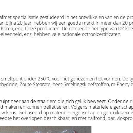
afmet specialisatie gestudeerd in het ontwikkelen van en de pro
an bijna 20 jaar, hebben wij een goede markt in meer dan 20 p
 Korea, enz. Onze producten: De roterende het type van DZ koe
eleenheid, enz. hebben vele nationale octrooicertificaten.
t smeltpunt onder 250°C voor het genezen en het vormen. De t
ic Anhydride, Zoute Stearate, heet-Smeltingskleefstoffen, m-Phe
ruipt neer aan de staalriem die zich gelijk beweegt. Onder de 
ard maken en kunnen pelletiseren. Volgens materiële eigenscha
uw keus. Gebaseerd op materiële eigenschap en gebruiksvereiste
eedte het overlopen beschikbaar, en met halfrond, bar, vlokpr