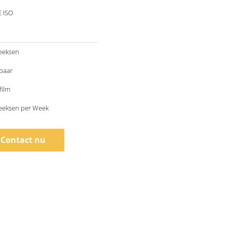
E ISO
Reeksen
baar
film
Reeksen per Week
Contact nu