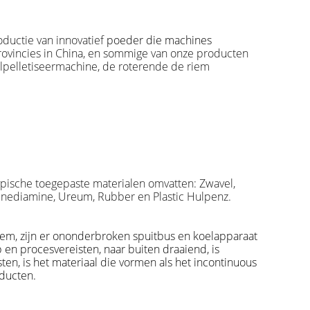
ductie van innovatief
poeder die machines
rovincies in China, en sommige van onze producten
lpelletiseermachine, de roterende de riem
ypische toegepaste materialen omvatten: Zwavel,
nylenediamine, Ureum, Rubber en Plastic Hulpenz.
riem, zijn er ononderbroken spuitbus en koelapparaat
p en procesvereisten,
naar buiten
draaiend, is
n, is het materiaal die vormen als het incontinuous
oducten.