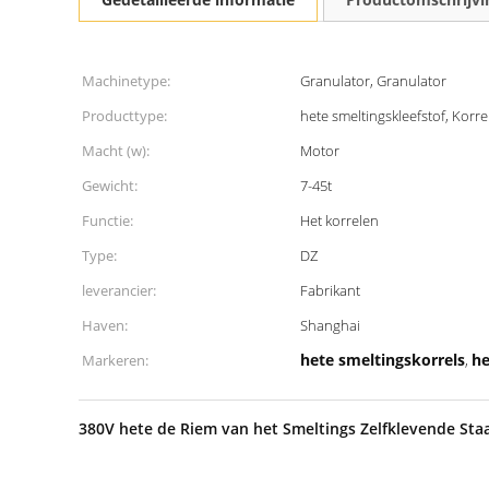
Machinetype:
Granulator, Granulator
Producttype:
hete smeltingskleefstof, Korre
Macht (w):
Motor
Gewicht:
7-45t
Functie:
Het korrelen
Type:
DZ
leverancier:
Fabrikant
Haven:
Shanghai
hete smeltingskorrels
he
Markeren:
,
380V hete de Riem van het Smeltings Zelfklevende Staa