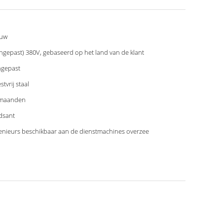
euw
ngepast) 380V, gebaseerd op het land van de klant
gepast
stvrij staal
 maanden
dsant
enieurs beschikbaar aan de dienstmachines overzee