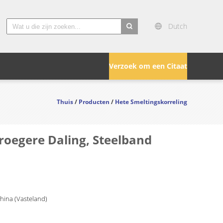
Dutch
search
Verzoek om een Citaat
Thuis
/
Producten
/
Hete Smeltingskorreling
roegere Daling, Steelband
China (Vasteland)