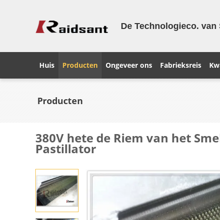
De Technologieco. van 
Huis
Producten
Ongeveer ons
Fabrieksreis
Kwa
Producten
380V hete de Riem van het Smel
Pastillator