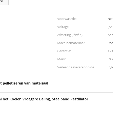
Voorwaarde:
Ni
l
Voltage:
(Aa
Afmeting (l*w*h):
Aan
Machinemateriaal:
Roe
Garantie:
12
Merk:
Rai
Verleende naverkoop de
Ing
Dienst:
t pelletiseren van materiaal
l het Koelen Vroegere Daling, Steelband Pastillator