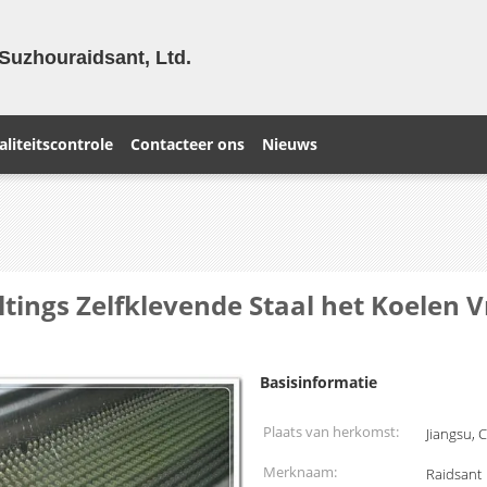
Suzhouraidsant, Ltd.
liteitscontrole
Contacteer ons
Nieuws
tings Zelfklevende Staal het Koelen V
Basisinformatie
Plaats van herkomst:
Jiangsu, 
Merknaam:
Raidsant