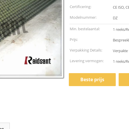
Certificering:
CE ISO, C
Modelnummer:
DZ
Min. bestelaantal:
1 reeks/
Prijs:
Bespreek
Verpakking Details:
Verpakte 
Levering vermogen:
1 reeks/
Beste prijs
ng