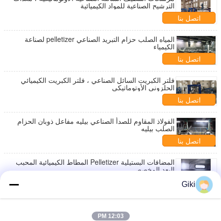
الترشيح الصناعية للمواد الكيميائية
اتصل بنا
المياه الصلب حزام التبريد الصناعي pelletizer لصناعة
الكيمياء
اتصل بنا
فلتر الكبريت السائل الصناعي ، فلتر الكبريت الكيميائي
الحلزوني الأوتوماتيكي
اتصل بنا
الفولاذ المقاوم للصدأ الصناعي بيليه مفاعل ذوبان الحزام
الصلب بيليه
اتصل بنا
المضافات البستيلية Pelletizer المطاط الكيميائية المحبب
البعد المخصص
اتصل بنا
Giki
التنظيف التلقائي لفلتر سائل التكوير الصناعي للمواد
الكيميائية
12:03 PM