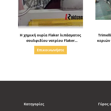
Δείξε λεπτομέρειες
Η χημική ουρία Flaker λιπάσματος
Trimell
σουλφιδίου νατρίου Flaker
κεριών
σουλφιδίου νατρίου
Επικοινωνήστε
Κατηγορίες
Γύρος 