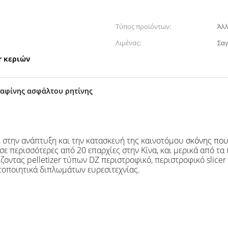
Τύπος προϊόντων:
Άλ
Λιμένας:
Σα
r κεριών
παραφίνης ασφάλτου ρητίνης
ι στην ανάπτυξη και την κατασκευή της καινοτόμου
σκόνης που 
ε περισσότερες από 20 επαρχίες στην Κίνα, και μερικά από τα 
σίζοντας pelletizer τύπων DZ περιστροφικό, περιστροφικό slic
τοποιητικά διπλωμάτων ευρεσιτεχνίας.