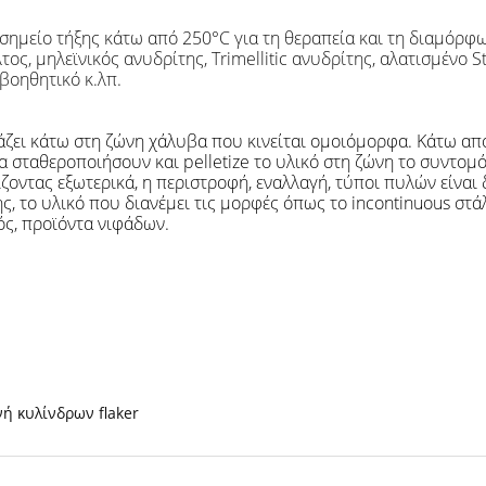
 σημείο τήξης κάτω από 250°C για τη θεραπεία και τη διαμόρ
ος, μηλεϊνικός ανυδρίτης, Trimellitic ανυδρίτης, αλατισμένο 
 βοηθητικό κ.λπ.
τάζει κάτω στη ζώνη χάλυβα που κινείται ομοιόμορφα. Κάτω απ
 σταθεροποιήσουν και pelletize το υλικό στη ζώνη το συντομό
ίζοντας
εξωτερικά
, η περιστροφή
,
εναλλαγή, τύποι πυλών είναι δ
, το υλικό που διανέμει τις μορφές όπως το incontinuous στάλ
ός, προϊόντα νιφάδων.
ή κυλίνδρων flaker