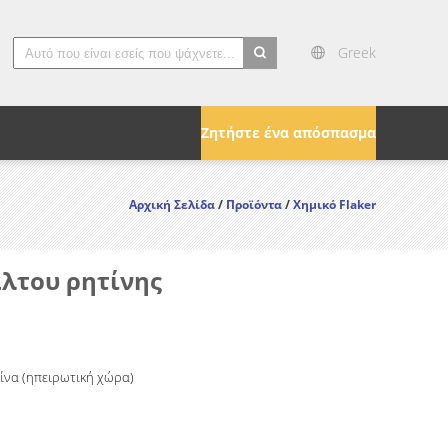
Greek
search
Ζητήστε ένα απόσπασμα
Αρχική Σελίδα
/
Προϊόντα
/
Χημικό Flaker
άλτου ρητίνης
Κίνα (ηπειρωτική χώρα)