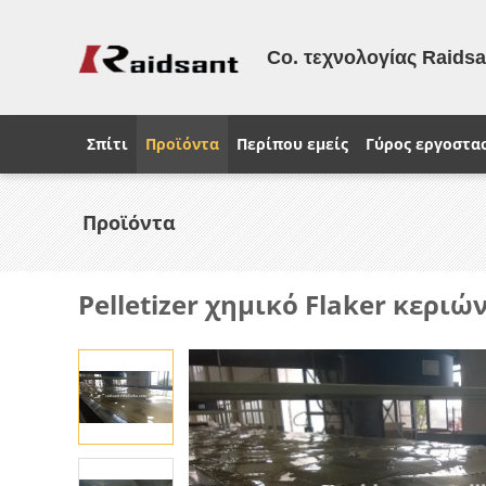
Co. τεχνολογίας Raids
Σπίτι
Προϊόντα
Περίπου εμείς
Γύρος εργοστα
Προϊόντα
Pelletizer χημικό Flaker κερι