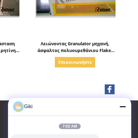
ς
Δείξε λεπτομέρειες
άσταση
Λειώνοντας Granulator μηχανή,
 ρητίνης
άσφαλτος πολυουρεθάνιου Flaker
ρητίνης ζωνών χάλυβα
Επικοινωνήστε
Giki
7:02 AM
επαφή