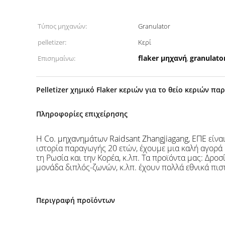
Τύπος μηχανών:
Granulator
pelletizer:
Κερί
flaker μηχανή
granulato
Επισημαίνω:
,
Pelletizer χημικό Flaker κεριών για το θείο κεριών 
Πληροφορίες επιχείρησης
Η Co. μηχανημάτων Raidsant Zhangjiagang, ΕΠΕ
είνα
ιστορία παραγωγής 20 ετών, έχουμε μια καλή αγορά σ
τη Ρωσία και την Κορέα, κ.λπ. Τα προϊόντα μας: Δρο
μονάδα διπλός-ζωνών, κ.λπ. έχουν πολλά εθνικά πισ
Περιγραφή προϊόντων