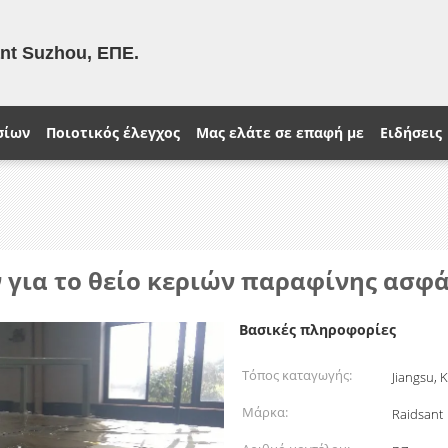
ant Suzhou, ΕΠΕ.
σίων
Ποιοτικός έλεγχος
Μας ελάτε σε επαφή με
Ειδήσεις
ών για το θείο κεριών παραφίνης ασφ
Βασικές πληροφορίες
Τόπος καταγωγής:
Jiangsu, 
Μάρκα:
Raidsant