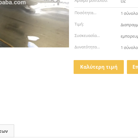
Αριθμό μοντέλου:
DZ
Ποσότητα
1 σύνολ
παραγγελίας min:
Τιμή:
Διαπραγμ
Συσκευασία
εμπορευμ
λεπτομέρειες:
Δυνατότητα
1 σύνολο
προσφοράς:
Καλύτερη τιμή
Ε
των