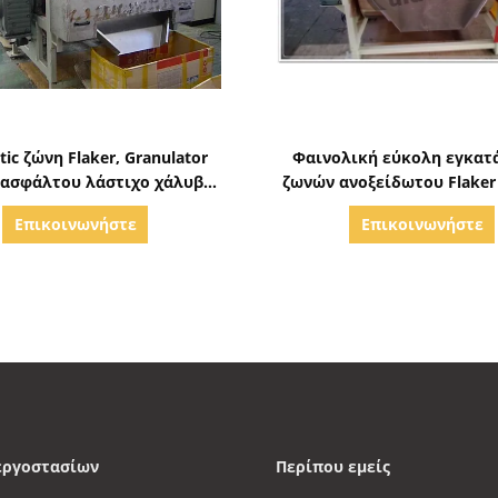
Δείξε λεπτομέρειες
Δείξε λεπτομέρειε
itic ζώνη Flaker, Granulator
Φαινολική εύκολη εγκατ
 ασφάλτου λάστιχο χάλυβα
ζωνών ανοξείδωτου Flaker
ανυδριτών
χημική
Επικοινωνήστε
Επικοινωνήστε
εργοστασίων
Περίπου εμείς